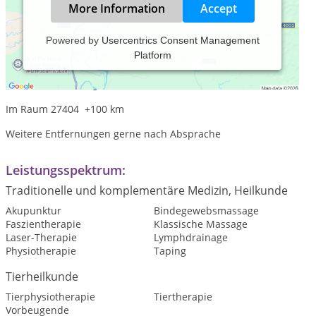
More Information
Accept
Powered by
Usercentrics Consent Management
Platform
Praxiszeiten:
Nach Vereinbarung, sowie auch am Wochenende
Im Raum 27404 +100 km
Weitere Entfernungen gerne nach Absprache
Leistungsspektrum:
Traditionelle und komplementäre Medizin, Heilkunde
Akupunktur
Bindegewebsmassage
Faszientherapie
Klassische Massage
Laser-Therapie
Lymphdrainage
Physiotherapie
Taping
Tierheilkunde
Tierphysiotherapie
Tiertherapie
Vorbeugende