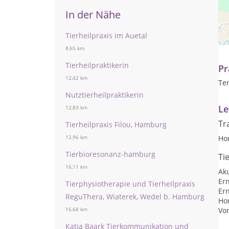
In der Nähe
Ic
Be
Tierheilpraxis im Auetal
Un
8,65 km
Tierheilpraktikerin
Pr
12,42 km
Te
Nutztierheilpraktikerin
Le
12,83 km
Tr
Tierheilpraxis Filou, Hamburg
Ho
12,96 km
Tierbioresonanz-hamburg
Ti
16,11 km
Ak
Er
Tierphysiotherapie und Tierheilpraxis
Er
ReguThera, Wiaterek, Wedel b. Hamburg
Ho
Vo
16,68 km
Katja Baark Tierkommunikation und