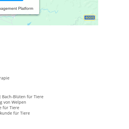
nagement Platform
remde Umgebung. Alle Untersuchungen und
 sind, wird auch die Gefahr verfälschter
rapie
t Bach-Blüten für Tiere
g von Welpen
e für Tiere
kunde für Tiere