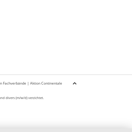
on Fachverbände
|
Aktion Continentale
d divers (m/w/d) verzichtet.