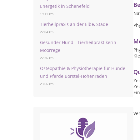
Be
Energetik in Schenefeld
Nat
19,11 km
Tierheilpraxis an der Elbe, Stade
Ph
22,04 km
Me
Gesunder Hund - Tierheilpraktikerin
Phy
Moorrege
Kle
22,36 km
Osteopathie & Physiotherapie für Hunde
Qu
und Pferde Borstel-Hohenraden
Zer
23,66 km
Ze
Ein
Ver