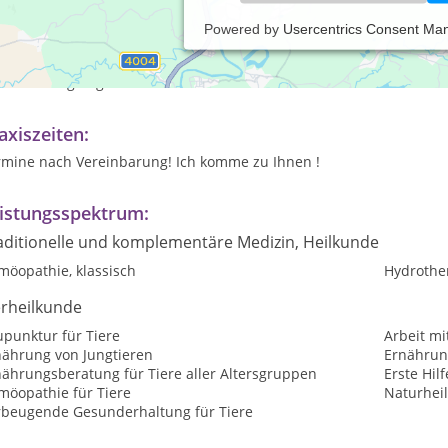
Powered by
Usercentrics Consent Ma
h komme zu Ihnen, das heißt: kein Stress durch Transport und f
handlungen passieren in gewohnter Umgebung. Da alle entspannter
tersuchungsergebnisse minimiert.
axiszeiten:
rmine nach Vereinbarung! Ich komme zu Ihnen !
istungsspektrum:
aditionelle und komplementäre Medizin, Heilkunde
möopathie, klassisch
Hydrothe
erheilkunde
upunktur für Tiere
Arbeit mi
nährung von Jungtieren
Ernährun
nährungsberatung für Tiere aller Altersgruppen
Erste Hilf
möopathie für Tiere
Naturheil
rbeugende Gesunderhaltung für Tiere