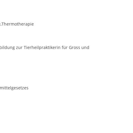
ie,Thermotherapie
ildung zur Tierheilpraktikerin für Gross und
imittelgesetzes