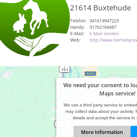
21614
Buxtehude
Telefon:
041619947223
Handy:
01702184487
E-Mail:
E-Mail senden
Web:
http://www.tierheilpra
We need your consent to lo
Maps service!
We use a third party service to embe
may collect data about your activity.
details and accept the service to
More Information