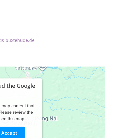
xis-buxtehude.de
ad the Google
d map content that
 Please review the
 see this map.
Accept