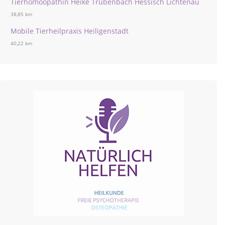
Tierhomöopathin Heike Trübenbach Hessisch Lichtenau
38,85 km
Mobile Tierheilpraxis Heiligenstadt
40,22 km