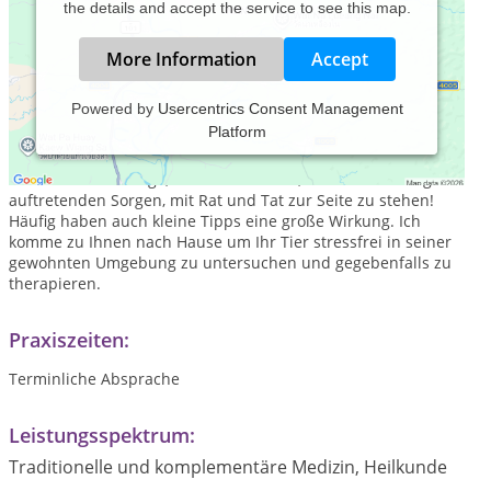
the details and accept the service to see this map.
More Information
Accept
Powered by
Usercentrics Consent Management
Platform
Herzlich Willkommen in meiner mobilen Tierheilpraxis, mein
Ziel ist es, Ihnen als Tierhalter sowie Ihrem Tier in der
Gesundheitsvorsorge, im Krankheitsfall, und in den alltäglich
auftretenden Sorgen, mit Rat und Tat zur Seite zu stehen!
Häufig haben auch kleine Tipps eine große Wirkung. Ich
komme zu Ihnen nach Hause um Ihr Tier stressfrei in seiner
gewohnten Umgebung zu untersuchen und gegebenfalls zu
therapieren.
Praxiszeiten:
Terminliche Absprache
Leistungsspektrum:
Traditionelle und komplementäre Medizin, Heilkunde