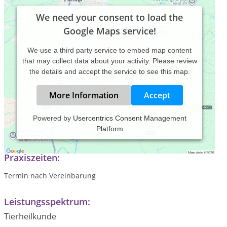
We need your consent to load the
Google Maps service!
We use a third party service to embed map content
that may collect data about your activity. Please review
the details and accept the service to see this map.
More Information
Accept
Powered by
Usercentrics Consent Management
Platform
Mobile Tierheilpraxis für Gross- und Kleintiere
Praxiszeiten:
Termin nach Vereinbarung
Leistungsspektrum:
Tierheilkunde