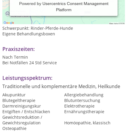
Powered by
Usercentrics Consent Management
Platform
Langjährige Berufserfahrungrfahrung- Kooperation mit
Tierärzten,Tierklinik, sowie Hufschmied.
Schwerpunkt: Rinder-Pferde-Hunde
Eigene Behandlungsboxen
Praxiszeiten:
Nach Termin
Bei Notfällen 24 Std Service
Leistungsspektrum:
Traditionelle und komplementäre Medizin, Heilkunde
Akupunktur
Allergiebehandlung
Blutegeltherapie
Blutuntersuchung
Darmreinigungskur
Elektrotherapie
Entgiften / Entschlacken
Ernährungstherapie
Gewichtsreduktion /
Gewichtsregulation
Homöopathie, klassisch
Osteopathie