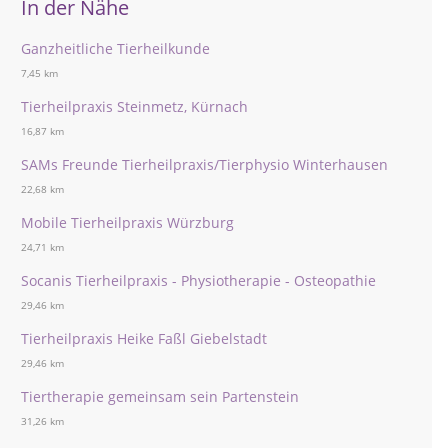
In der Nähe
Ganzheitliche Tierheilkunde
7,45 km
Tierheilpraxis Steinmetz, Kürnach
16,87 km
SAMs Freunde Tierheilpraxis/Tierphysio Winterhausen
22,68 km
Mobile Tierheilpraxis Würzburg
24,71 km
Socanis Tierheilpraxis - Physiotherapie - Osteopathie
29,46 km
Tierheilpraxis Heike Faßl Giebelstadt
29,46 km
Tiertherapie gemeinsam sein Partenstein
31,26 km