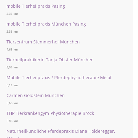
mobile Tierheilpraxis Pasing
2,33 km
mobile Tierheilpraxis München Pasing
2,33 km
Tierzentrum Stemmerhof München
4,68 km
Tierheilpraktikerin Tanja Obster München
5,09 km
Mobile Tierheilpraxis / Pferdephysiotherapie Misof
5,11 km
Carmen Goldstein München
5,66 km
THP Tierkrankengym-Physiotherapie Brock
5,86 km
Naturheilkundliche Pferdepraxis Diana Holderegger,