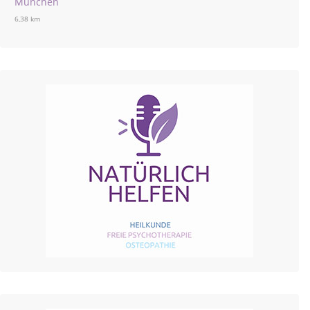
München
6,38 km