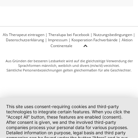
Als Therapeut eintragen
|
Theralupa bei Facebook
|
Nutzungsbedingungen
|
Datenschutzerklärung
|
Impressum
|
Kooperation Fachverbände
|
Aktion
Continentale
Aus Gründen der besseren Lesbarkeit wird auf die gleichzeitige Verwendung der
Sprachformen männlich, weiblich und divers (m/w/d) verzichtet.
Sämtliche Personenbezeichnungen gelten gleichermaßen für alle Geschlechter.
This site uses consent-requiring cookies and third-party
technologies to integrate certain features. When you click the
"Accept All" button, these features are enabled (consent).
After consent is given, we and the involved third-party
companies process your personal data for various purposes.
Detailed information on purpose, legal basis and third party
companies can be found under the button "More" and in our