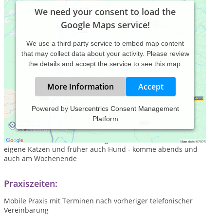
We need your consent to load the
Google Maps service!
We use a third party service to embed map content
that may collect data about your activity. Please review
the details and accept the service to see this map.
More Information
Accept
Powered by
Usercentrics Consent Management
Platform
Frau Sylvia Winter - mobile Tierheilpraxis - komme ins Haus
auf Anfrage - speziell Katzen und Hunde aber auch andere
Kleintiere - habe aus Vorberuf guten Kontakt zu Kindern - 6
eigene Katzen und früher auch Hund - komme abends und
auch am Wochenende
Praxiszeiten:
Mobile Praxis mit Terminen nach vorheriger telefonischer
Vereinbarung