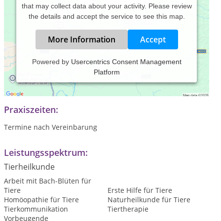
that may collect data about your activity. Please review
the details and accept the service to see this map.
More Information
Accept
Powered by
Usercentrics Consent Management
Platform
Tierheilpraxis mit Schwerpunkt Bioresonanz (nach Paul
Schmidt), Homöopathie und Tierkommunikation/Energetik
Praxiszeiten:
Termine nach Vereinbarung
Leistungsspektrum:
Tierheilkunde
Arbeit mit Bach-Blüten für
Tiere
Erste Hilfe für Tiere
Homöopathie für Tiere
Naturheilkunde für Tiere
Tierkommunikation
Tiertherapie
Vorbeugende