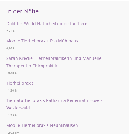
In der Nähe
Dolittles World Naturheilkunde für Tiere
2,77 km
Mobile Tierheilpraxis Eva Mühlhaus
6,24 km
Sarah Kreckel Tierheilpraktikerin und Manuelle
Therapeutin Chiropraktik
10,48 km
Tierheilpraxis
11,20 km
Tiernaturheilpraxis Katharina Reifenrath Hövels -
Westerwald
11,25 km
Mobile Tierheilpraxis Neunkhausen
12,02 km