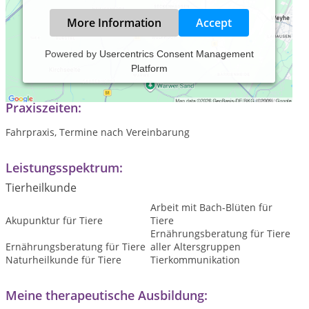
More Information
Accept
Powered by
Usercentrics Consent Management
Platform
Heilpraktikerpraxis für Tiere mit Schwerpunkt TCM
Praxiszeiten:
Fahrpraxis, Termine nach Vereinbarung
Leistungsspektrum:
Tierheilkunde
Arbeit mit Bach-Blüten für
Akupunktur für Tiere
Tiere
Ernährungsberatung für Tiere
Ernährungsberatung für Tiere
aller Altersgruppen
Naturheilkunde für Tiere
Tierkommunikation
Meine therapeutische Ausbildung: