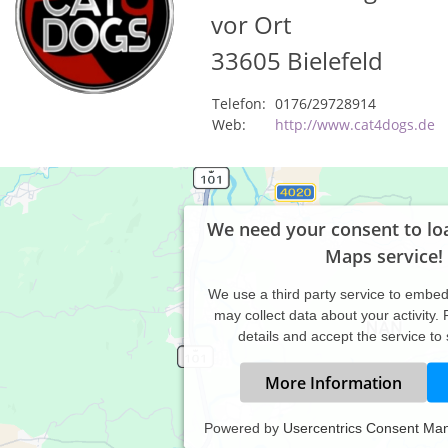
vor Ort
33605
Bielefeld
Telefon:
0176/29728914
Web:
http://www.cat4dogs.de
We need your consent to lo
Maps service!
We use a third party service to embe
may collect data about your activity.
details and accept the service to
More Information
Powered by
Usercentrics Consent Ma
T4DOGS Hundeerziehung ist eine mobile Hundeschule aus Bielefel