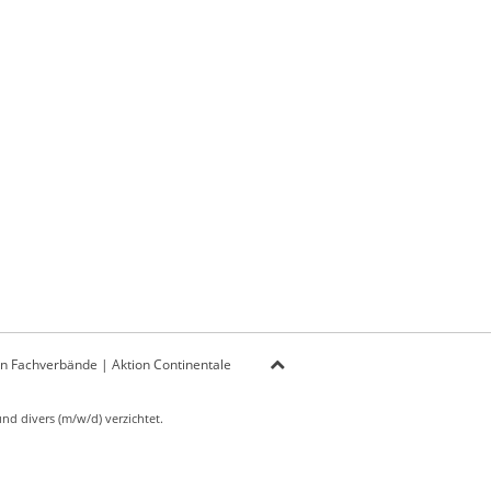
on Fachverbände
|
Aktion Continentale
d divers (m/w/d) verzichtet.