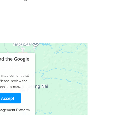
ad the Google
d map content that
 Please review the
 see this map.
Accept
nagement Platform
d, mit dem Schwerpunkt der