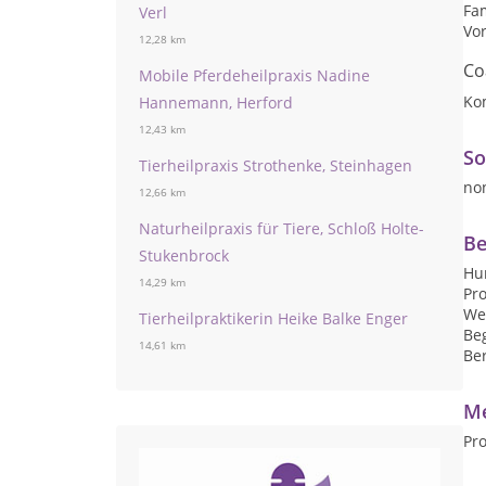
Fam
Verl
Vo
12,28 km
Co
Mobile Pferdeheilpraxis Nadine
Ko
Hannemann, Herford
12,43 km
So
Tierheilpraxis Strothenke, Steinhagen
no
12,66 km
Naturheilpraxis für Tiere, Schloß Holte-
Be
Stukenbrock
Hu
14,29 km
Pr
We
Tierheilpraktikerin Heike Balke Enger
Be
14,61 km
Be
Me
Pr