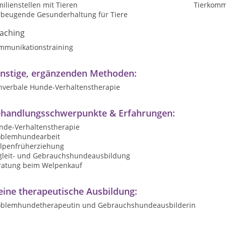
ilienstellen mit Tieren
Tierkomm
rbeugende Gesunderhaltung für Tiere
aching
mmunikationstraining
nstige, ergänzenden Methoden:
nverbale Hunde-Verhaltenstherapie
handlungsschwerpunkte & Erfahrungen:
nde-Verhaltenstherapie
oblemhundearbeit
lpenfrüherziehung
gleit- und Gebrauchshundeausbildung
ratung beim Welpenkauf
ine therapeutische Ausbildung:
oblemhundetherapeutin und Gebrauchshundeausbilderin