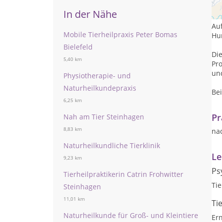
Hu
In der Nähe
Au
Mobile Tierheilpraxis Peter Bomas
Hu
Bielefeld
Di
5,40 km
Pr
und
Physiotherapie- und
Naturheilkundepraxis
Be
6,25 km
Pr
Nah am Tier Steinhagen
8,83 km
na
Naturheilkundliche Tierklinik
Le
9,23 km
Ps
Tierheilpraktikerin Catrin Frohwitter
Tie
Steinhagen
11,01 km
Ti
Naturheilkunde für Groß- und Kleintiere
Er