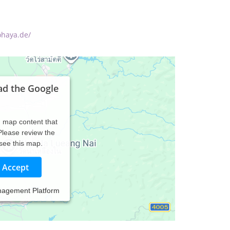
ohaya.de/
ad the Google
d map content that
 Please review the
 see this map.
Accept
nagement Platform
irurgie Ali Abohaya geführt. Auch der Rest des
 für Ihre Gesundheit ihr Bestes tun.