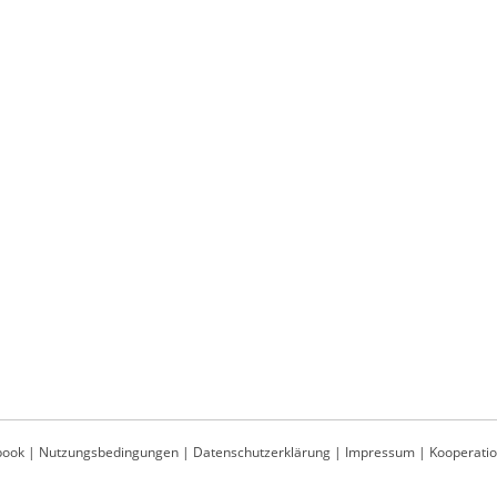
book
|
Nutzungsbedingungen
|
Datenschutzerklärung
|
Impressum
|
Kooperati