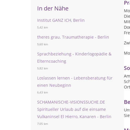
Pr
In der Nähe
Mon
Die
Institut GANZ ICH, Berlin
Mit
Don
5,42 km
Fre
theres grau. Traumatherapie - Berlin
Zw
5,60 km
Mo
Sprachbeziehung - Kinderlogopädie &
Elterncoaching
So
5,82 km
Am
Loslassen lernen - Lebensberatung für
Sc
einen Neubeginn
Or
6,43 km
Be
SCHAMANISCHE-VISIONSSUCHE.DE
Spiritueller Urlaub auf die einsame
Uns
Si
Vulkaninsel El Hierro, Kanaren - Berlin
7,05 km