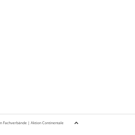
on Fachverbände
|
Aktion Continentale