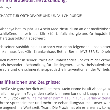
ine therapeutische Ausbildung:
 Abohaya
CHARZT FÜR ORTHOPÄDIE UND UNFALLCHIRURGIE
 Abohaya hat im Jahr 2004 sein Medizinstudium an der medizinisch
chließend hat er in der Klinik für Unfallchirurgie und Orthopädie 
harztausbildung absolviert.
h seiner Ausbildung als Facharzt war er an folgenden Einsatzorten
ankenhaus Neukölln, Krankenhaus Bethel-Berlin, MVZ BER Schönefe
tuell bietet er in seiner Praxis ein umfassendes Spektrum der or
 Als besondere Behandlung für die degenerative Wirbelsäulenbesch
erapie und die schmerztherapeutische Intervention an der Wirbels
alifikationen und Zeugnisse:
 heiße Sie ganz herzlich willkommen. Mein Name ist Ali Abohaya. 
allchirurgie. Im Folgenden stelle ich Ihnen kurz und knapp meine 
h im 5. Stock am
Wilhelmsruher Damm 116 in 13439 Berlin-Witten
hrere Sprechzimmer und mehrere Behandlungsräume. Unser Wartebe
ne angenehme Wartezeit. Team: Die Praxis hat ein erfahrenes, ko