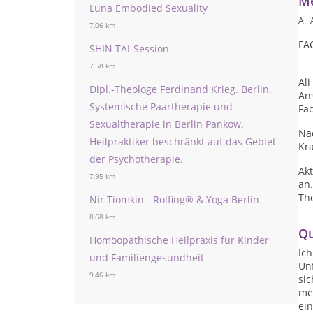
Me
Luna Embodied Sexuality
Ali
7,06 km
FA
SHIN TAI-Session
7,58 km
Ali
Dipl.-Theologe Ferdinand Krieg. Berlin.
Ans
Systemische Paartherapie und
Fac
Sexualtherapie in Berlin Pankow.
Nac
Heilpraktiker beschränkt auf das Gebiet
Kr
der Psychotherapie.
Ak
7,95 km
an.
Th
Nir Tiomkin - Rolfing® & Yoga Berlin
8,68 km
Qu
Homöopathische Heilpraxis für Kinder
Ich
und Familiengesundheit
Unf
9,46 km
sic
me
ei