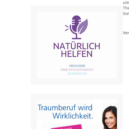
um
Th
So
Ver