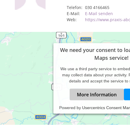
Telefon:
030 4166465
E-Mail:
E-Mail senden
Web:
https://www.praxis-ab
We need your consent to lo
Maps service!
We use a third party service to embe
may collect data about your activity.
details and accept the service to
More Information
Powered by
Usercentrics Consent Ma
 Praxis wird vom erfahrenen Facharzt für Orthopädie und Unfallch
ms besteht aus ausgebildeten und erfahrenen Arzthelferinnen, die