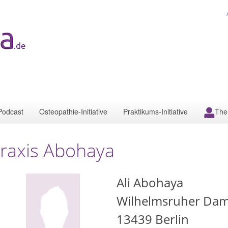
Podcast
Osteopathie-Initiative
Praktikums-Initiative
The
raxis Abohaya
Ali Abohaya
Wilhelmsruher Da
13439
Berlin