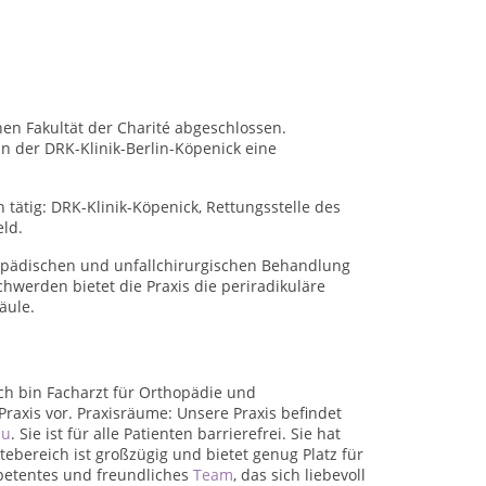
en Fakultät der Charité abgeschlossen.
in der DRK-Klinik-Berlin-Köpenick eine
 tätig:
DRK-Klinik-Köpenick, Rettungsstelle des
ld.
thopädischen und unfallchirurgischen Behandlung
werden bietet die Praxis die periradikuläre
äule.
Ich bin Facharzt für Orthopädie und
Praxis vor. Praxisräume: Unsere Praxis befindet
au
. Sie ist für alle Patienten barrierefrei. Sie hat
reich ist großzügig und bietet genug Platz für
mpetentes und freundliches
Team
, das sich liebevoll