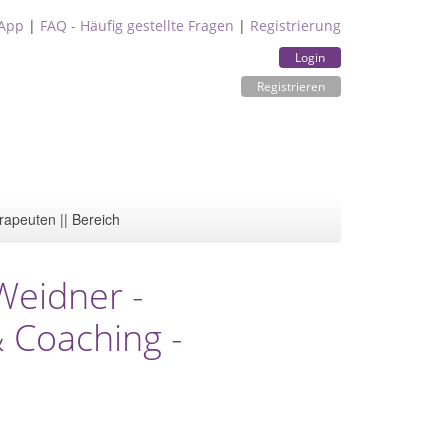
App
|
FAQ - Häufig gestellte Fragen
|
Registrierung
Login
Registrieren
rapeuten || Bereich
Weidner -
& Coaching -