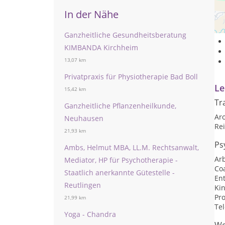
In der Nähe
Ganzheitliche Gesundheitsberatung
KIMBANDA Kirchheim
13,07 km
Privatpraxis für Physiotherapie Bad Boll
Le
15,42 km
Tr
Ganzheitliche Pflanzenheilkunde,
Ar
Neuhausen
Rei
21,93 km
Ps
Ambs, Helmut MBA, LL.M. Rechtsanwalt,
Arb
Mediator, HP für Psychotherapie -
Co
Staatlich anerkannte Gütestelle -
En
Reutlingen
Ki
Pr
21,99 km
Te
Yoga - Chandra