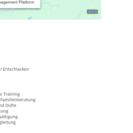
nagement Platform
 / Entschlacken
s Training
 Familienberatung
nd Düfte
tung
wältigung
gleitung