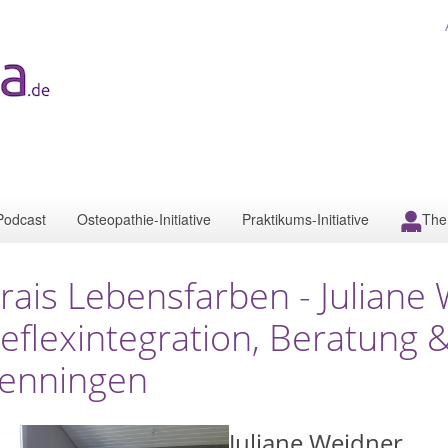
Podcast
Osteopathie-Initiative
Praktikums-Initiative
The
rais Lebensfarben - Juliane 
eflexintegration, Beratung 
enningen
Juliane Weidner