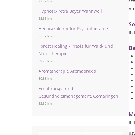
We
22,82 km
Ar
Hypnose-Petra Bayer Wannweil
25,69 km
So
Heilpraktikerin für Psychotherapie
Ref
27,57 km
Forest Healing - Praxis für Wald- und
Be
Naturtherapie
29,20 km
Aromatherapie Aromapraxis
30,88 km
Ernährungs- und
Gesundheitsmanagement, Gomaringen
32,60 km
Me
Ref
ps