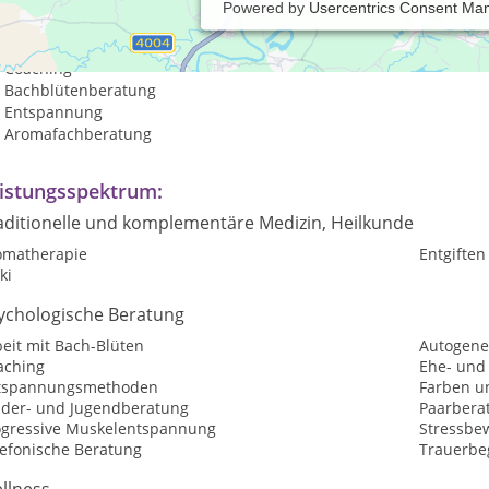
Powered by
Usercentrics Consent Ma
Reflexintegration
psychologische Beratung
Coaching
Bachblütenberatung
Entspannung
Aromafachberatung
istungsspektrum:
aditionelle und komplementäre Medizin, Heilkunde
omatherapie
Entgiften
ki
ychologische Beratung
eit mit Bach-Blüten
Autogene
aching
Ehe- und
tspannungsmethoden
Farben u
nder- und Jugendberatung
Paarbera
ogressive Muskelentspannung
Stressbe
lefonische Beratung
Trauerbe