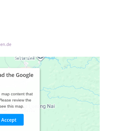
ben.de
ad the Google
d map content that
 Please review the
 see this map.
Accept