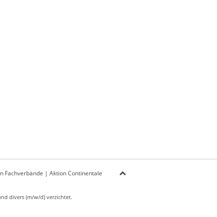
on Fachverbände
|
Aktion Continentale
d divers (m/w/d) verzichtet.