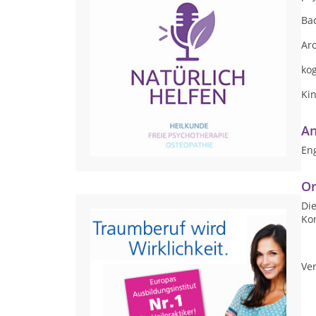
Ba
Ar
kog
Ki
An
Eng
On
Die
Ko
Ver