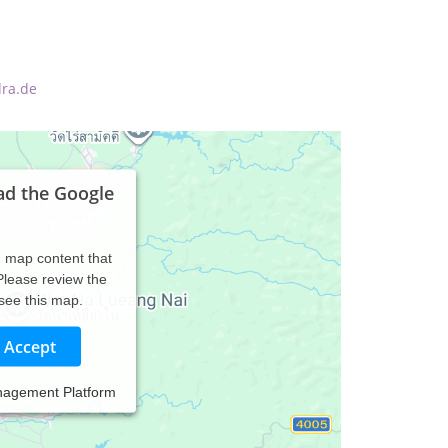
dra.de
ad the Google
d map content that
 Please review the
 see this map.
Accept
nagement Platform
ssiven, dem Yoga entnommenen Streckpositionen,
n oder entspannenden Ölmassagen.
, mit entspannender Musik. Es besteht die