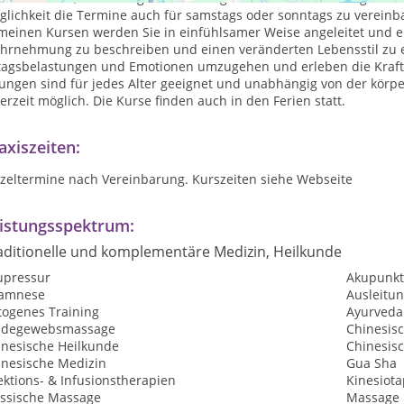
glichkeit die Termine auch für samstags oder sonntags zu vereinb
 meinen Kursen werden Sie in einfühlsamer Weise angeleitet und e
hrnehmung zu beschreiben und einen veränderten Lebensstil zu er
ltagsbelastungen und Emotionen umzugehen und erleben die Kraft
ngen sind für jedes Alter geeignet und unabhängig von der körperl
erzeit möglich. Die Kurse finden auch in den Ferien statt.
axiszeiten:
nzeltermine nach Vereinbarung. Kurszeiten siehe Webseite
istungsspektrum:
aditionelle und komplementäre Medizin, Heilkunde
upressur
Akupunkt
amnese
Ausleitu
togenes Training
Ayurveda
ndegewebsmassage
Chinesis
inesische Heilkunde
Chinesis
inesische Medizin
Gua Sha
ektions- & Infusionstherapien
Kinesiota
assische Massage
Massage 