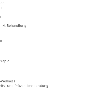
ion
n
n
unkt-Behandlung
on
erapie
-Wellness
its- und Präventionsberatung