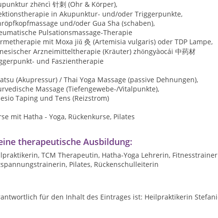
upunktur zhēncì 针刺
(
Ohr & Körper),
ektionstherapie in Akupunktur- und/oder Triggerpunkte,
hröpfkopfmassage und/oder Gua Sha (schaben),
eumatische Pulsationsmassage-Therapie
rmetherapie mit Moxa jiǔ 灸 (Artemisia vulgaris) oder TDP Lampe,
inesischer Arzneimitteltherapie (Kräuter) zhōngyàocái 中药材
iggerpunkt- und
Faszientherapie
iatsu (Akupressur) / Thai Yoga Massage (passive Dehnungen),
urvedische Massage (Tiefengewebe-/Vitalpunkte),
esio Taping und Tens (Reizstrom)
se mit Hatha - Yoga, Rückenkurse, Pilates
ine therapeutische Ausbildung:
lpraktikerin, TCM Therapeutin, Hatha-Yoga Lehrerin, Fitnesstraineri
spannungstrainerin, Pilates, Rückenschulleiterin
antwortlich für den Inhalt des Eintrages ist: Heilpraktikerin Stefan