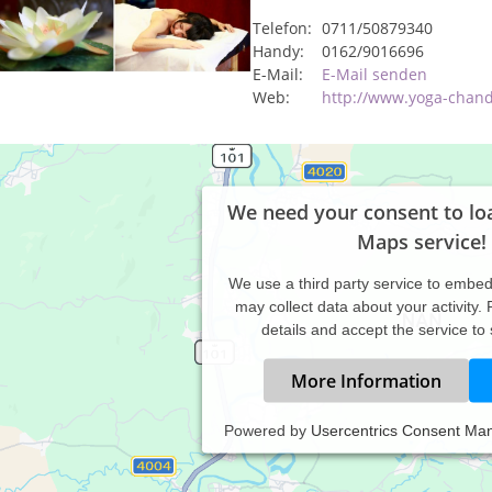
Telefon:
0711/50879340
Handy:
0162/9016696
E-Mail:
E-Mail senden
Web:
http://www.yoga-chan
We need your consent to lo
Maps service!
We use a third party service to embe
may collect data about your activity.
details and accept the service to
More Information
Powered by
Usercentrics Consent Ma
s therapeutische Konzept setzt sich individuell zusammen aus pa
nften Dehnbewegungen, Gelenkmobilisation, Druckpunktmassage
halten Sie ab, in einem gemütlich eingerichteten Behandlungsraum