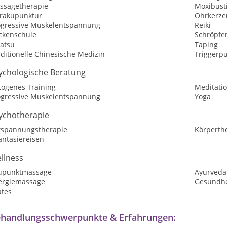
ssagetherapie
Moxibust
rakupunktur
Ohrkerze
ogressive Muskelentspannung
Reiki
ckenschule
Schröpfe
iatsu
Taping
ditionelle Chinesische Medizin
Triggerp
ychologische Beratung
togenes Training
Meditati
ogressive Muskelentspannung
Yoga
ychotherapie
tspannungstherapie
Körperth
antasiereisen
llness
upunktmassage
Ayurveda
ergiemassage
Gesundhe
ates
handlungsschwerpunkte & Erfahrungen: