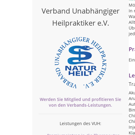
Mö
Verband Unabhängiger
In
Wa
Heilpraktiker e.V.
Al
Übu
jed
Pr
Ei
Le
Tr
Ak
An
Werden Sie Mitglied und profitieren Sie
Au
von den
Verbands-
Leistungen.
Bi
Ch
Ch
Leistungen des VUH:
Inj
Kl