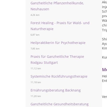
Ak
Ganzheitliche Pflanzenheilkunde,
Inj
Neuhausen
Sc
4,26 km
pn
Wä
Forest Healing - Praxis für Wald- und
ch
Naturtherapie
Tr
6,87 km
Sh
Heilpraktikerin für Psychotherapie
Ay
Kin
7,85 km
Praxis für Ganzheitliche Therapie
Kur
Rodgau Stuttgart
Me
11,12 km
Hei
Systemische Rückführungstherapie
Ent
11,18 km
Ernährungsberatung Backnang
Ver
11,20 km
Ganzheitliche Gesundheitsberatung