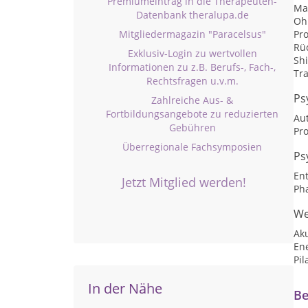
Premiumeintrag in die Therapeuten-
Ma
Datenbank theralupa.de
Oh
Mitgliedermagazin "Paracelsus"
Pr
Rü
Exklusiv-Login zu wertvollen
Sh
Informationen zu z.B. Berufs-, Fach-,
Tra
Rechtsfragen u.v.m.
Ps
Zahlreiche Aus- &
Fortbildungsangebote zu reduzierten
Au
Gebühren
Pr
Überregionale Fachsymposien
Ps
En
Jetzt Mitglied werden!
Ph
We
Ak
En
Pil
In der Nähe
Be