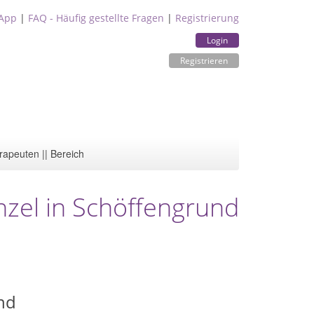
App
|
FAQ - Häufig gestellte Fragen
|
Registrierung
Login
Registrieren
rapeuten || Bereich
nzel in Schöffengrund
nd