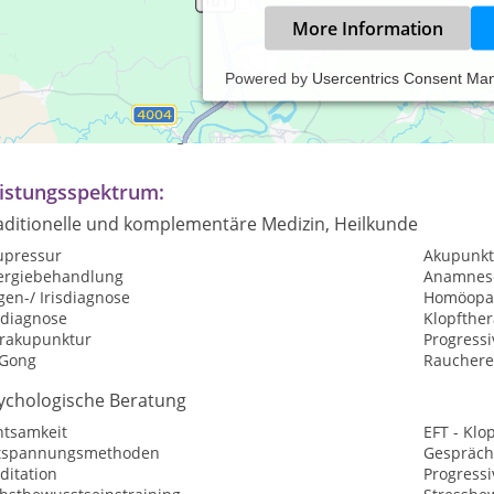
More Information
Powered by
Usercentrics Consent Ma
axiszeiten:
rmine nach Vereinbarung.
istungsspektrum:
aditionelle und komplementäre Medizin, Heilkunde
upressur
Akupunkt
lergiebehandlung
Anamnes
en-/ Irisdiagnose
Homöopat
sdiagnose
Klopfther
rakupunktur
Progress
 Gong
Raucher
ychologische Beratung
htsamkeit
EFT - Kl
tspannungsmethoden
Gespräch
ditation
Progress