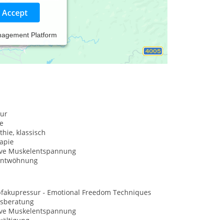
Accept
nagement Platform
ur
e
hie, klassisch
apie
ive Muskelentspannung
entwöhnung
opfakupressur - Emotional Freedom Techniques
sberatung
ive Muskelentspannung