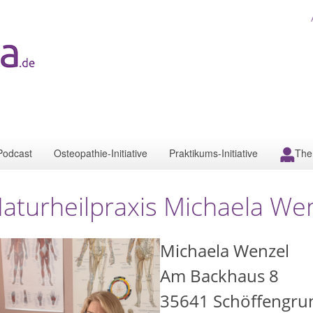
Podcast
Osteopathie-Initiative
Praktikums-Initiative
The
aturheilpraxis Michaela We
Michaela Wenzel
Am Backhaus 8
35641
Schöffengru