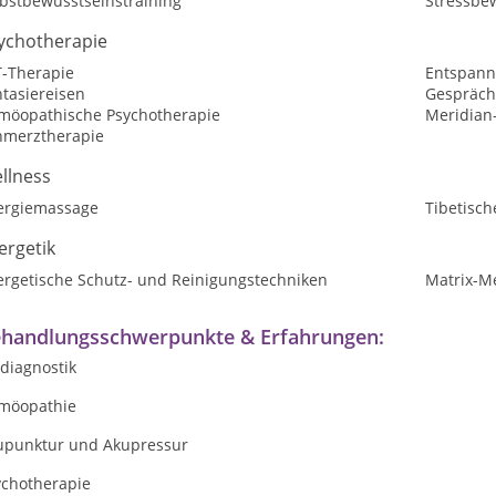
lbstbewusstseinstraining
Stressbe
ychotherapie
T-Therapie
Entspann
tasiereisen
Gespräch
möopathische Psychotherapie
Meridian
hmerztherapie
llness
ergiemassage
Tibetisc
ergetik
ergetische Schutz- und Reinigungstechniken
Matrix-M
handlungsschwerpunkte & Erfahrungen:
sdiagnostik
möopathie
upunktur und Akupressur
ychotherapie