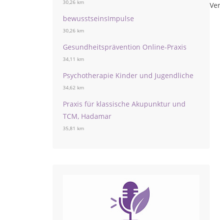
30,26 km
Ver
bewusstseinsImpulse
30,26 km
Gesundheitsprävention Online-Praxis
34,11 km
Psychotherapie Kinder und Jugendliche
34,62 km
Praxis für klassische Akupunktur und
TCM, Hadamar
35,81 km