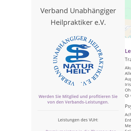
Verband Unabhängiger
Heilpraktiker e.V.
Pr
Te
Le
Tr
Ak
Al
Aug
Iri
Oh
Qi
Werden Sie Mitglied und profitieren Sie
von den
Verbands-
Leistungen.
Ps
Ac
Leistungen des VUH:
En
Me