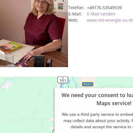
Telefon:
+49176-53549539
E-Mail:
E-Mail senden
Web:
www.mit-energie-zu-l
We need your consent to lo
Maps service!
We use a third party service to embe
may collect data about your activity.
details and accept the service to