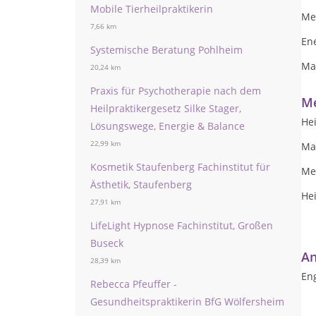
Mobile Tierheilpraktikerin
Me
7,66 km
En
Systemische Beratung Pohlheim
Ma
20,24 km
Praxis für Psychotherapie nach dem
Me
Heilpraktikergesetz Silke Stager,
Hei
Lösungswege, Energie & Balance
22,99 km
Mat
Kosmetik Staufenberg Fachinstitut für
Me
Ästhetik, Staufenberg
Hei
27,91 km
LifeLight Hypnose Fachinstitut, Großen
Buseck
An
28,39 km
Eng
Rebecca Pfeuffer -
Gesundheitspraktikerin BfG Wölfersheim