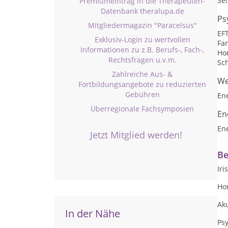
Se
Premiumeintrag in die Therapeuten-
Datenbank theralupa.de
Ps
Mitgliedermagazin "Paracelsus"
EF
Exklusiv-Login zu wertvollen
Fan
Informationen zu z.B. Berufs-, Fach-,
Ho
Rechtsfragen u.v.m.
Sc
Zahlreiche Aus- &
We
Fortbildungsangebote zu reduzierten
Gebühren
En
Überregionale Fachsymposien
En
En
Jetzt Mitglied werden!
Be
Iri
Ho
Ak
In der Nähe
Ps