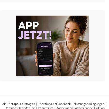
Als Therapeut eintragen
|
Theralupa bei Facebook
|
Nutzungsbedingungen
|
Datenschutzerklärung
|
Impressum
|
Kooperation Fachverbände
|
Aktion