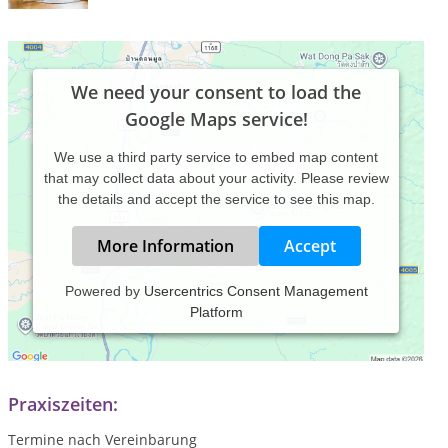
We need your consent to load the
Google Maps service!
We use a third party service to embed map content
that may collect data about your activity. Please review
the details and accept the service to see this map.
More Information
Accept
Powered by
Usercentrics Consent Management
Platform
Privatpraxis für Säuglinge, Kinder und Jugendliche
christina-gruenig.de
Praxiszeiten:
Termine nach Vereinbarung