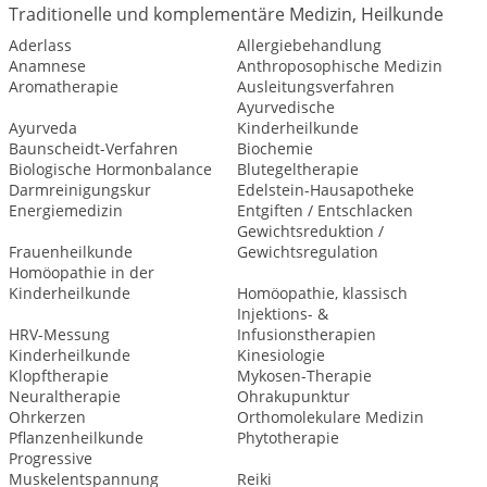
Traditionelle und komplementäre Medizin, Heilkunde
Aderlass
Allergiebehandlung
Anamnese
Anthroposophische Medizin
Aromatherapie
Ausleitungsverfahren
Ayurvedische
Ayurveda
Kinderheilkunde
Baunscheidt-Verfahren
Biochemie
Biologische Hormonbalance
Blutegeltherapie
Darmreinigungskur
Edelstein-Hausapotheke
Energiemedizin
Entgiften / Entschlacken
Gewichtsreduktion /
Frauenheilkunde
Gewichtsregulation
Homöopathie in der
Kinderheilkunde
Homöopathie, klassisch
Injektions- &
HRV-Messung
Infusionstherapien
Kinderheilkunde
Kinesiologie
Klopftherapie
Mykosen-Therapie
Neuraltherapie
Ohrakupunktur
Ohrkerzen
Orthomolekulare Medizin
Pflanzenheilkunde
Phytotherapie
Progressive
Muskelentspannung
Reiki