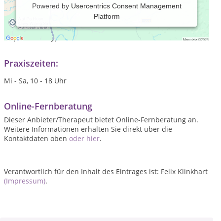
Powered by
Usercentrics Consent Management
Platform
Hypnose in Leipzig und Online Hypnose - Selbstwert,
Selbstliebe, Auflösung mentaler Blockaden uvm.:
https://www.hypnose-felixklinkhart.de/
Praxiszeiten:
Mi - Sa, 10 - 18 Uhr
Online-Fernberatung
Dieser Anbieter/Therapeut bietet Online-Fernberatung an.
Weitere Informationen erhalten Sie direkt über die
Kontaktdaten oben
oder hier
.
Verantwortlich für den Inhalt des Eintrages ist: Felix Klinkhart
(Impressum)
.