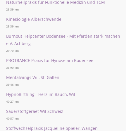
Naturheilpraxis für Funktionelle Medizin und TCM
23,39 km
Kinesiologie Alberschwende
25,39 km
Burnout Helpcenter Bodensee - Mit Pferden stark machen
e.V. Achberg
29,70 km
PROTRANCE Praxis für Hynose am Bodensee
35,90 km
Mentalwings Wil, St. Gallen
39,46 km
HypnoBirthing - Herz im Bauch, Wil
40,27 km
Sauerstoffgeraet Wil Schweiz
40,57 km
Stoffwechselpraxis Jacqueline Spieler, Wangen