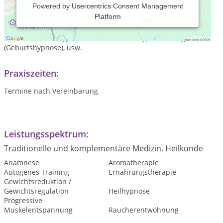
Powered by
Usercentrics Consent Management
Platform
Die Praxis Hypnosekraft bietet professionelle Hypnose zu
allen Themen an wie: Ängste/ Phobien, Blockaden,
Rauchentwöhnung, Gewichtsreduktion, Hypnobirthing
(Geburtshypnose), usw.
Praxiszeiten:
Termine nach Vereinbarung
Leistungsspektrum:
Traditionelle und komplementäre Medizin, Heilkunde
Anamnese
Aromatherapie
Autogenes Training
Ernährungstherapie
Gewichtsreduktion /
Gewichtsregulation
Heilhypnose
Progressive
Muskelentspannung
Raucherentwöhnung