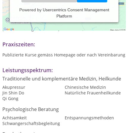
Powered by
Usercentrics Consent Management
Platform
HypnoBirthing - Die Geburtsvorbereitung für
eine natürliche, entspannte, sanfte, beglückende Geburt
(nach der Mongan-Methode). Persönlich, individuell.
Praxiszeiten:
Publizierte Kurse gemäss Homepage oder nach Vereinbarung
Leistungsspektrum:
Traditionelle und komplementäre Medizin, Heilkunde
Akupressur
Chinesische Medizin
Jin Shin Do
Natürliche Frauenheilkunde
Qi Gong
Psychologische Beratung
Achtsamkeit
Entspannungsmethoden
Schwangerschaftsbegleitung