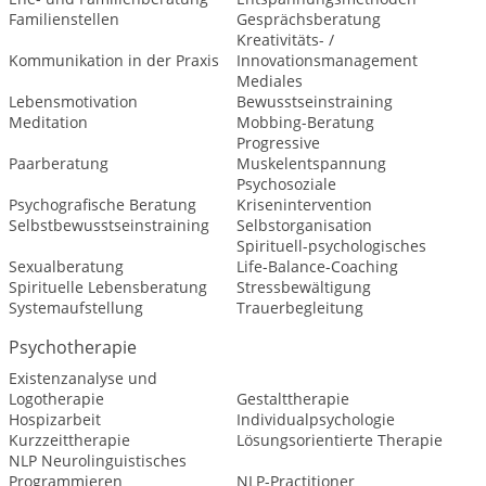
Familienstellen
Gesprächsberatung
Kreativitäts- /
Kommunikation in der Praxis
Innovationsmanagement
Mediales
Lebensmotivation
Bewusstseinstraining
Meditation
Mobbing-Beratung
Progressive
Paarberatung
Muskelentspannung
Psychosoziale
Psychografische Beratung
Krisenintervention
Selbstbewusstseinstraining
Selbstorganisation
Spirituell-psychologisches
Sexualberatung
Life-Balance-Coaching
Spirituelle Lebensberatung
Stressbewältigung
Systemaufstellung
Trauerbegleitung
Psychotherapie
Existenzanalyse und
Logotherapie
Gestalttherapie
Hospizarbeit
Individualpsychologie
Kurzzeittherapie
Lösungsorientierte Therapie
NLP Neurolinguistisches
Programmieren
NLP-Practitioner