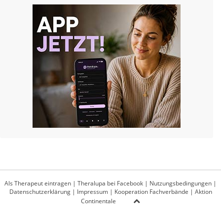
Als Therapeut eintragen
|
Theralupa bei Facebook
|
Nutzungsbedingungen
|
Datenschutzerklärung
|
Impressum
|
Kooperation Fachverbände
|
Aktion
Continentale