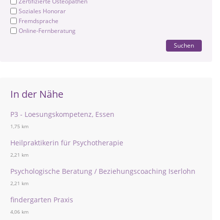
Zertifizierte Osteopathen
Soziales Honorar
Fremdsprache
Online-Fernberatung
Suchen
In der Nähe
P3 - Loesungskompetenz, Essen
1,75 km
Heilpraktikerin für Psychotherapie
2,21 km
Psychologische Beratung / Beziehungscoaching Iserlohn
2,21 km
findergarten Praxis
4,06 km