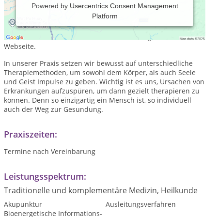
Powered by
Usercentrics Consent Management
Platform
Praxis für Osteopathie, Chiropraktik, Hypnosetherapie und
TRIKOMBIN Diagnose- & Behandlungsverfahren. Für
ausführlichere Informationen besuchen Sie gerne unsere
Webseite.
In unserer Praxis setzen wir bewusst auf unterschiedliche
Therapiemethoden, um sowohl dem Körper, als auch Seele
und Geist Impulse zu geben. Wichtig ist es uns, Ursachen von
Erkrankungen aufzuspüren, um dann gezielt therapieren zu
können. Denn so einzigartig ein Mensch ist, so individuell
auch der Weg zur Gesundung.
Praxiszeiten:
Termine nach Vereinbarung
Leistungsspektrum:
Traditionelle und komplementäre Medizin, Heilkunde
Akupunktur
Ausleitungsverfahren
Bioenergetische Informations-