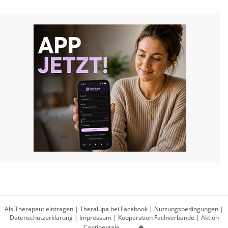
Als Therapeut eintragen
|
Theralupa bei Facebook
|
Nutzungsbedingungen
|
Datenschutzerklärung
|
Impressum
|
Kooperation Fachverbände
|
Aktion
Continentale