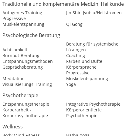
Traditionelle und komplementäre Medizin, Heilkunde
Autogenes Training
Jin Shin Jyutsu/Heilströmen
Progressive
Muskelentspannung
Qi Gong
Psychologische Beratung
Beratung für systemische
Achtsamkeit
Lösungen
Burnout-Beratung
Coaching
Entspannungsmethoden
Farben und Düfte
Gesprächsberatung
Körpersprache
Progressive
Meditation
Muskelentspannung
Visualisierungs-Training
Yoga
Psychotherapie
Entspannungstherapie
Integrative Psychotherapie
Körperarbeit -
Körperorientierte
Körperpsychotherapie
Psychotherapie
Wellness
Body Mind Fitness
Hatha-Yoga