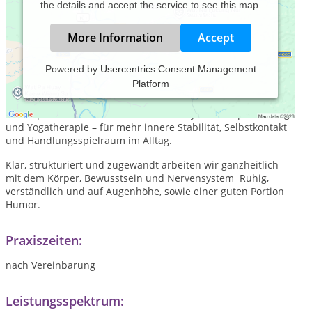
the details and accept the service to see this map.
More Information
Accept
Powered by
Usercentrics Consent Management
Platform
In meiner Praxis im schönen Karlsruhe finden Menschen
Begleitung, die im Alltag funktionieren, aber innerlich
erschöpft sind. Der Ansatz verbindet Psychotherapie mit Yoga
und Yogatherapie – für mehr innere Stabilität, Selbstkontakt
und Handlungsspielraum im Alltag.
Klar, strukturiert und zugewandt arbeiten wir ganzheitlich
mit dem Körper, Bewusstsein und Nervensystem Ruhig,
verständlich und auf Augenhöhe, sowie einer guten Portion
Humor.
Praxiszeiten:
nach Vereinbarung
Leistungsspektrum: