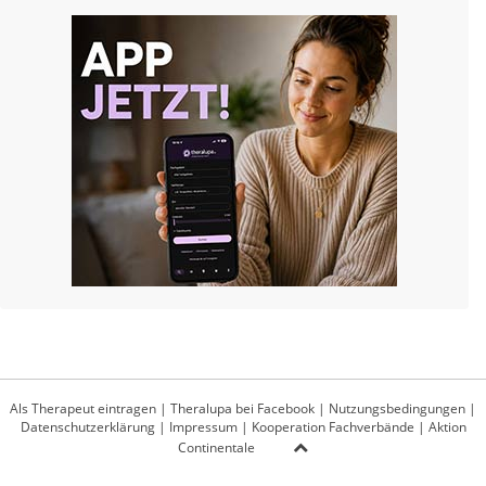
Als Therapeut eintragen
|
Theralupa bei Facebook
|
Nutzungsbedingungen
|
Datenschutzerklärung
|
Impressum
|
Kooperation Fachverbände
|
Aktion
Continentale