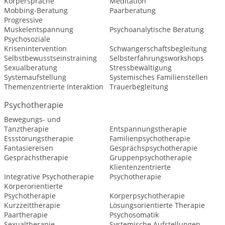
Körpersprache
Meditation
Mobbing-Beratung
Paarberatung
Progressive
Muskelentspannung
Psychoanalytische Beratung
Psychosoziale
Krisenintervention
Schwangerschaftsbegleitung
Selbstbewusstseinstraining
Selbsterfahrungsworkshops
Sexualberatung
Stressbewältigung
Systemaufstellung
Systemisches Familienstellen
Themenzentrierte Interaktion
Trauerbegleitung
Psychotherapie
Bewegungs- und
Tanztherapie
Entspannungstherapie
Essstörungstherapie
Familienpsychotherapie
Fantasiereisen
Gesprächspsychotherapie
Gesprächstherapie
Gruppenpsychotherapie
Klientenzentrierte
Integrative Psychotherapie
Psychotherapie
Körperorientierte
Psychotherapie
Körperpsychotherapie
Kurzzeittherapie
Lösungsorientierte Therapie
Paartherapie
Psychosomatik
Sexualtherapie
Systemische Aufstellungen