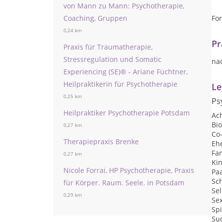
von Mann zu Mann: Psychotherapie,
Coaching, Gruppen
Fo
0,24 km
Pr
Praxis für Traumatherapie,
Stressregulation und Somatic
na
Experiencing (SE)® - Ariane Füchtner,
Heilpraktikerin für Psychotherapie
Le
0,25 km
Ps
Heilpraktiker Psychotherapie Potsdam
Ac
Bi
0,27 km
Co
Therapiepraxis Brenke
Eh
Fa
0,27 km
Ki
Nicole Forrai, HP Psychotherapie, Praxis
Pa
Sc
für Körper. Raum. Seele. in Potsdam
Se
0,29 km
Se
Sp
Su