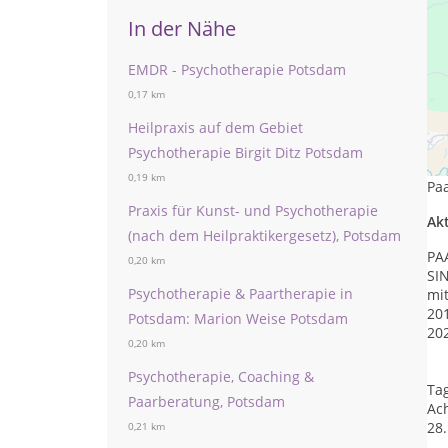
In der Nähe
EMDR - Psychotherapie Potsdam
0,17 km
Heilpraxis auf dem Gebiet
BE
Psychotherapie Birgit Ditz Potsdam
Ich
0,19 km
Paa
Praxis für Kunst- und Psychotherapie
Ak
(nach dem Heilpraktikergesetz), Potsdam
PA
0,20 km
SI
Psychotherapie & Paartherapie in
mi
201
Potsdam: Marion Weise Potsdam
202
0,20 km
Psychotherapie, Coaching &
Ta
Paarberatung, Potsdam
Ac
28
0,21 km