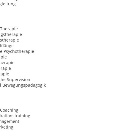
gleitung
 Therapie
ngstherapie
stherapie
 Klänge
ve Psychotherapie
apie
herapie
erapie
rapie
che Supervision
d Bewegungspädagogik
 Coaching
ationstraining
anagement
rketing