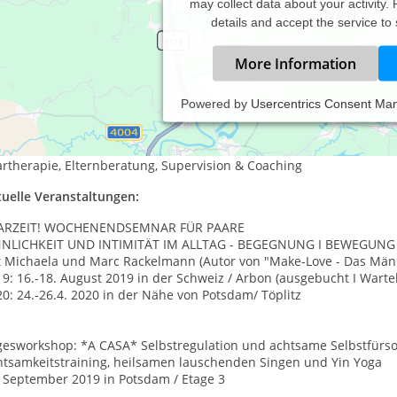
may collect data about your activity.
details and accept the service to
More Information
Powered by
Usercentrics Consent Ma
GLEITUNG I BEWEGUNG I IMPULSE
 biete an meinen zwei Praxisstandorten Berlin und Potsdam: körper
rtherapie, Elternberatung, Supervision & Coaching
tuelle Veranstaltungen:
ARZEIT! WOCHENENDSEMNAR FÜR PAARE
NNLICHKEIT UND INTIMITÄT IM ALLTAG - BEGEGNUNG I BEWEGUN
t Michaela und Marc Rackelmann (Autor von "Make-Love - Das Mä
9: 16.-18. August 2019 in der Schweiz / Arbon (ausgebucht I Wartel
0: 24.-26.4. 2020 in der Nähe von Potsdam/ Töplitz
gesworkshop: *A CASA* Selbstregulation und achtsame Selbstfürsor
htsamkeitstraining, heilsamen lauschenden Singen und Yin Yoga
. September 2019 in Potsdam / Etage 3