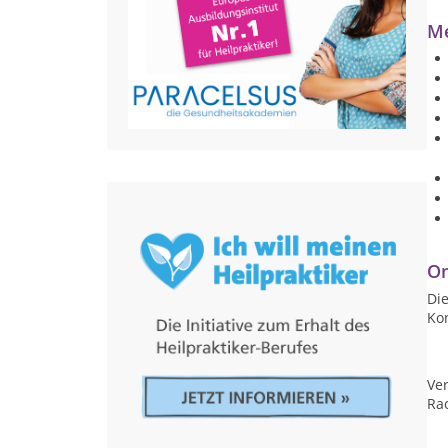
Me
On
Die
Ko
Ver
Ra