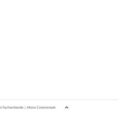
on Fachverbände
|
Aktion Continentale