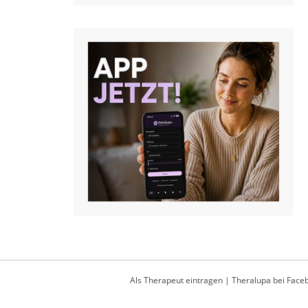
Als Therapeut eintragen
|
Theralupa bei Face