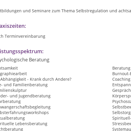
rtbildungen und Seminare zum Thema Selbstregulation und achtsa
axiszeiten:
ch Terminvereinbarung
istungsspektrum:
ychologische Beratung
htsamkeit
Beratung
ographiearbeit
Burnout-
-Abhängigkeit - Krank durch Andere?
Coaching
e- und Familienberatung
Entspan
milienskulptur
Gespräch
nder- und Jugendberatung
Körpersp
arberatung
Psychosoz
hwangerschaftsbegleitung
Selbstbew
lbsterfahrungsworkshops
Selbstorg
xualberatung
Spirituel
irituelle Lebensberatung
Stressbe
chtberatung
Systemau