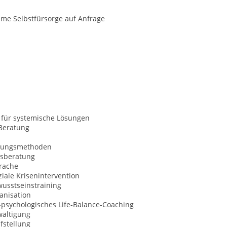
me Selbstfürsorge auf Anfrage
 für systemische Lösungen
Beratung
nungsmethoden
sberatung
rache
iale Krisenintervention
usstseinstraining
anisation
l-psychologisches Life-Balance-Coaching
wältigung
fstellung