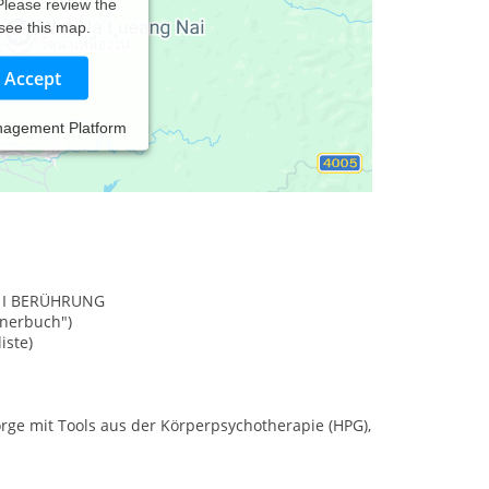
 Please review the
 see this map.
Accept
nagement Platform
orientierte Psychotherapie (HPG), Gestalttherapie
G I BERÜHRUNG
nnerbuch")
iste)
ge mit Tools aus der Körperpsychotherapie (HPG),