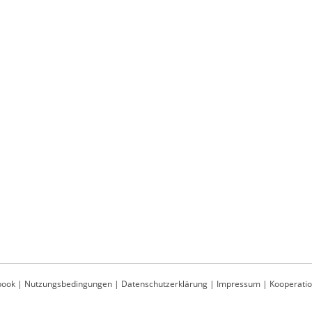
book
|
Nutzungsbedingungen
|
Datenschutzerklärung
|
Impressum
|
Kooperati