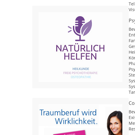
Te
Vis
Ps
Be
En
Fa
Ges
He
Kör
Ph
Ps
St
Sy
Sy
Ta
Co
Be
Ex
Me
Res