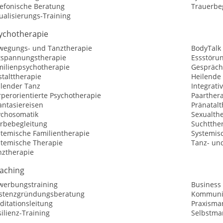
lefonische Beratung
Trauerbe
ualisierungs-Training
ychotherapie
wegungs- und Tanztherapie
BodyTalk
tspannungstherapie
Essstöru
milienpsychotherapie
Gespräch
talttherapie
Heilende
ilender Tanz
Integrati
perorientierte Psychotherapie
Paarther
antasiereisen
Pränatalt
ychosomatik
Sexualth
erbebegleitung
Suchtthe
stemische Familientherapie
Systemis
stemische Therapie
Tanz- un
nztherapie
aching
werbungstraining
Business
istenzgründungsberatung
Kommunik
ditationsleitung
Praxism
ilienz-Training
Selbstma