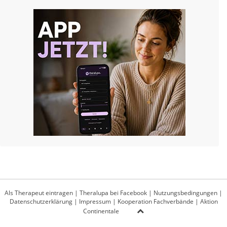
Als Therapeut eintragen
|
Theralupa bei Facebook
|
Nutzungsbedingungen
|
Datenschutzerklärung
|
Impressum
|
Kooperation Fachverbände
|
Aktion
Continentale