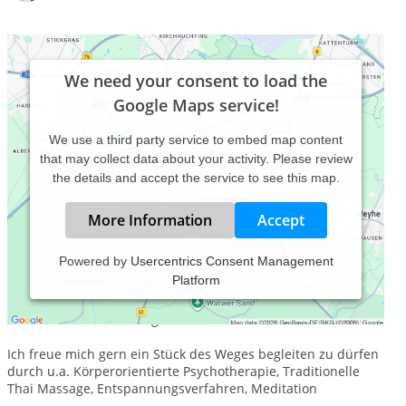
We need your consent to load the
Google Maps service!
We use a third party service to embed map content
that may collect data about your activity. Please review
the details and accept the service to see this map.
More Information
Accept
Powered by
Usercentrics Consent Management
Platform
Kontakt zu sich selber finden - in Ihre Kraft kommen - Ihre
Potentiale wecken - das geschieht auf den
unterschiedlichsten Wegen - und wir finden Ihren.
Ich freue mich gern ein Stück des Weges begleiten zu dürfen
durch u.a. Körperorientierte Psychotherapie, Traditionelle
Thai Massage, Entspannungsverfahren, Meditation