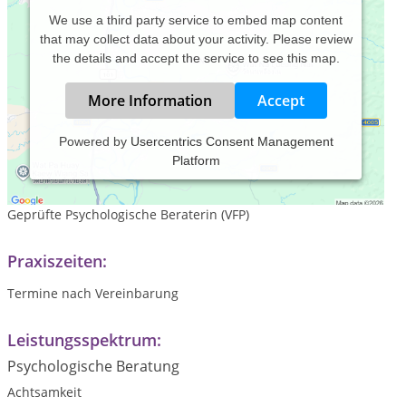
We use a third party service to embed map content
that may collect data about your activity. Please review
the details and accept the service to see this map.
More Information
Accept
Powered by
Usercentrics Consent Management
Platform
Diplom-Musiktherapeutin, Musikpädagogin
Heilpraktikerin für Psychotherapie, Hypnosetherapeutin,
Geprüfte Psychologische Beraterin (VFP)
Praxiszeiten:
Termine nach Vereinbarung
Leistungsspektrum:
Psychologische Beratung
Achtsamkeit