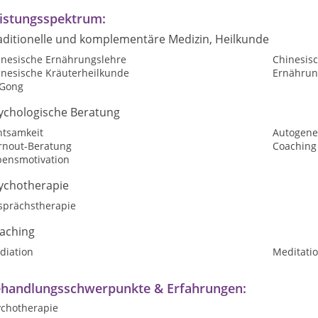
istungsspektrum:
aditionelle und komplementäre Medizin, Heilkunde
inesische Ernährungslehre
Chinesis
inesische Kräuterheilkunde
Ernährun
 Gong
ychologische Beratung
htsamkeit
Autogene
rnout-Beratung
Coaching
bensmotivation
ychotherapie
sprächstherapie
aching
diation
Meditatio
handlungsschwerpunkte & Erfahrungen:
ychotherapie