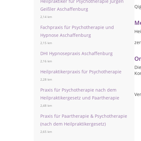
Heilpraktiker für Psychotherapie Jürgen
Qi
Geißler Aschaffenburg
2,14 km
Me
Fachpraxis für Psychotherapie und
Hei
Hypnose Aschaffenburg
zer
2,15 km
DHI Hypnosepraxis Aschaffenburg
On
2,16 km
Die
Heilpraktikerpraxis für Psychotherapie
Ko
2,28 km
Praxis für Psychotherapie nach dem
Ver
Heilpraktikergesetz und Paartherapie
2,48 km
Praxis für Paartherapie & Psychotherapie
(nach dem Heilpraktikergesetz)
2,65 km