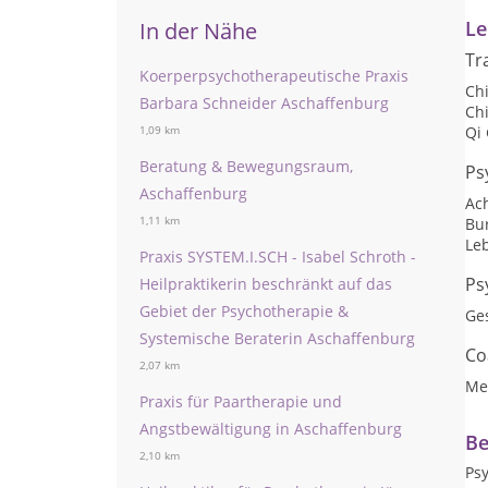
Le
In der Nähe
Tr
Koerperpsychotherapeutische Praxis
Ch
Barbara Schneider Aschaffenburg
Ch
Qi
1,09 km
Beratung & Bewegungsraum,
Ps
Aschaffenburg
Ac
1,11 km
Bu
Le
Praxis SYSTEM.I.SCH - Isabel Schroth -
Ps
Heilpraktikerin beschränkt auf das
Gebiet der Psychotherapie &
Ge
Systemische Beraterin Aschaffenburg
Co
2,07 km
Me
Praxis für Paartherapie und
Angstbewältigung in Aschaffenburg
Be
2,10 km
Ps