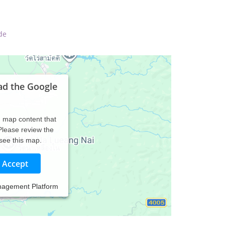
de
ad the Google
d map content that
 Please review the
 see this map.
Accept
nagement Platform