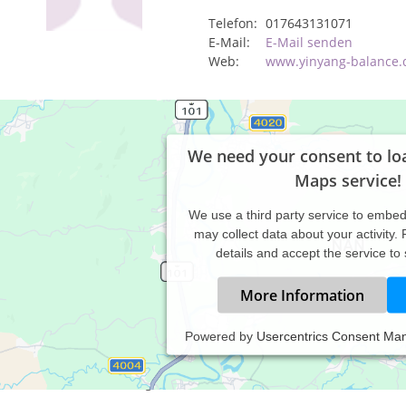
Telefon:
017643131071
E-Mail:
E-Mail senden
Web:
www.yinyang-balance.
We need your consent to lo
Maps service!
We use a third party service to embe
may collect data about your activity.
details and accept the service to
More Information
Powered by
Usercentrics Consent Ma
axiszeiten:
rmine nach Vereinbarung