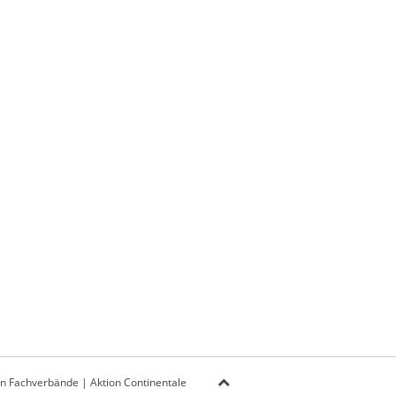
on Fachverbände
|
Aktion Continentale