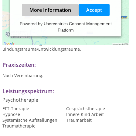
More Information
Accept
Powered by
Usercentrics Consent Management
Platform
Ich bin Heilpraktiker für Psychotherapie und spezialisiert auf
die schwerwiegenden Folgen von emotionalem Missbrauch,
toxische Beziehungen, sowie auf
Bindungstrauma/Entwicklungstrauma.
Praxiszeiten:
Nach Vereinbarung.
Leistungsspektrum:
Psychotherapie
EFT-Therapie
Gesprächstherapie
Hypnose
Innere Kind Arbeit
Systemische Aufstellungen
Traumarbeit
Traumatherapie