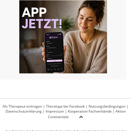
Als Therapeut eintragen
|
Theralupa bei Facebook
|
Nutzungsbedingungen
|
Datenschutzerklärung
|
Impressum
|
Kooperation Fachverbände
|
Aktion
Continentale