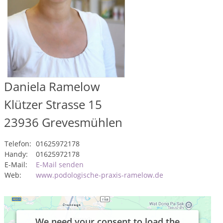
Daniela Ramelow
Klützer Strasse 15
23936
Grevesmühlen
Telefon:
01625972178
Handy:
01625972178
E-Mail:
E-Mail senden
Web:
www.podologische-praxis-ramelow.de
We need your consent to load the