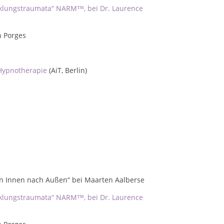
cklungstraumata“ NARM™, bei Dr. Laurence
n Porges
 Hypnotherapie
(AiT, Berlin)
on Innen nach Außen
“ bei Maarten Aalberse
cklungstraumata“ NARM™, bei Dr. Laurence