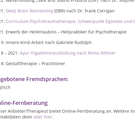
2: Weiterbildung „Safe and Sound Protocol (SSP)“ nach Dr. Stephe
21:
Deep Brain Reorienting
(DBR) nach Dr. Frank Corrigan
21:
Curriculum Psychotraumatherapie, Schwerpunkt Egostate und
1: Erwerb der Heilerlaubnis – Heilpraktiker für Psychotherapie
19: Innere-Kind-Arbeit nach Gabriele Rudolph
18 – 2021:
Ayur-Yogalehrerausbildung nach Remo Rittiner
8: Gestalttherapie – Practitioner
gebotene Fremdsprachen:
lisch
line-Fernberatung
ser Anbieter/Therapeut bietet Online-Fernberatung an. Weitere In
ntaktdaten oben
oder hier
.