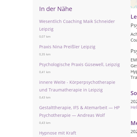
kur
In der Nähe
Le
Wesentlich Coaching Maik Schneider
Ps
Leipzig
Ac
0,07 km
Co
Praxis Nina Preißler Leipzig
Ps
0,35 km
EM
Psychologische Praxis Güsewell, Leipzig
Ge
Hy
0,41 km
Tr
innere Weite - Körperpsychotherapie
und Traumatherapie in Leipzig
So
0,43 km
20
Hel
Gestalttherapie, IFS & Atemarbeit — HP
Psychotherapie — Andreas Wolf
Me
0,43 km
20
Hypnose mit Kraft