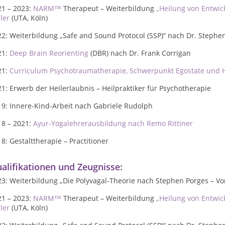
21 – 2023:
NARM™
Therapeut –
Weiterbildung
„Heilung von Entwi
ler
(UTA, Köln)
2: Weiterbildung „Safe and Sound Protocol (SSP)“ nach Dr. Stephe
21:
Deep Brain Reorienting
(DBR) nach Dr. Frank Corrigan
21:
Curriculum Psychotraumatherapie, Schwerpunkt Egostate und
1: Erwerb der Heilerlaubnis – Heilpraktiker für Psychotherapie
19: Innere-Kind-Arbeit nach Gabriele Rudolph
18 – 2021:
Ayur-Yogalehrerausbildung nach Remo Rittiner
8: Gestalttherapie – Practitioner
alifikationen und Zeugnisse:
23: Weiterbildung „Die Polyvagal-Theorie nach Stephen Porges
– V
21 – 2023:
NARM™
Therapeut –
Weiterbildung
„Heilung von Entwi
ler
(UTA, Köln)