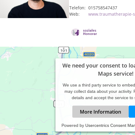
Telefon:
015758547437
Web:
www.traumatherapie-s
We need your consent to lo
Maps service!
We use a third party service to embe
may collect data about your activity.
details and accept the service to
More Information
Powered by
Usercentrics Consent Ma
meiner Praxis für Psycho-, Traumatherapie & Coaching unterstütze