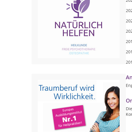
202
20
20
202
20
20
201
An
Eng
On
Die
Ko