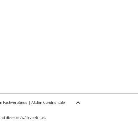
on Fachverbände
|
Aktion Continentale
d divers (m/w/d) verzichtet.