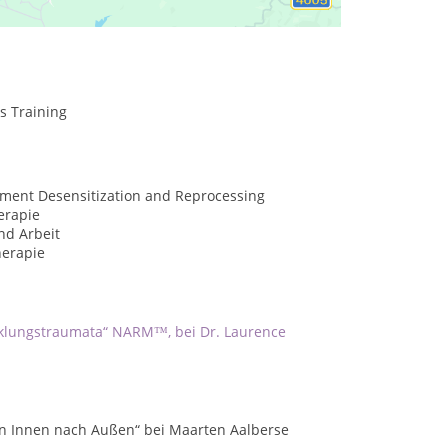
s Training
ment Desensitization and Reprocessing
erapie
nd Arbeit
erapie
cklungstraumata“ NARM™, bei Dr. Laurence
on Innen nach Außen
“ bei Maarten Aalberse