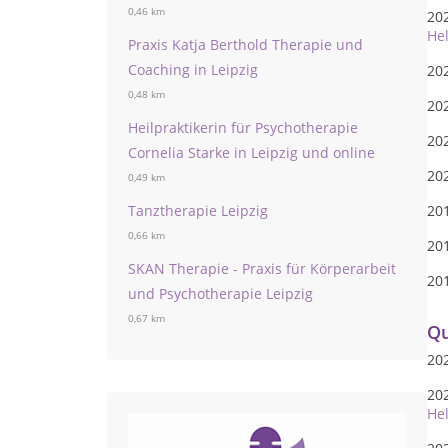
0,46 km
20
Hel
Praxis Katja Berthold Therapie und
Coaching in Leipzig
202
0,48 km
20
Heilpraktikerin für Psychotherapie
20
Cornelia Starke in Leipzig und online
202
0,49 km
Tanztherapie Leipzig
20
0,66 km
20
SKAN Therapie - Praxis für Körperarbeit
201
und Psychotherapie Leipzig
0,67 km
Qu
20
20
Hel