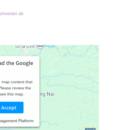
chneider.de
ad the Google
d map content that
 Please review the
 see this map.
Accept
nagement Platform
 ich Sie in schwierigen Lebenssituationen durch