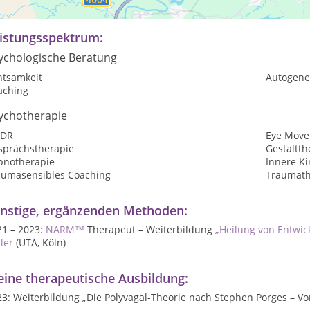
z- oder längerfristige Begleitung.
istungsspektrum:
ychologische Beratung
htsamkeit
Autogene
aching
ychotherapie
DR
Eye Move
sprächstherapie
Gestaltth
pnotherapie
Innere Ki
aumasensibles Coaching
Traumath
nstige, ergänzenden Methoden:
21 – 2023:
NARM™
Therapeut –
Weiterbildung
„Heilung von Entwi
ler
(UTA, Köln)
ine therapeutische Ausbildung:
23: Weiterbildung „Die Polyvagal-Theorie nach Stephen Porges
– V