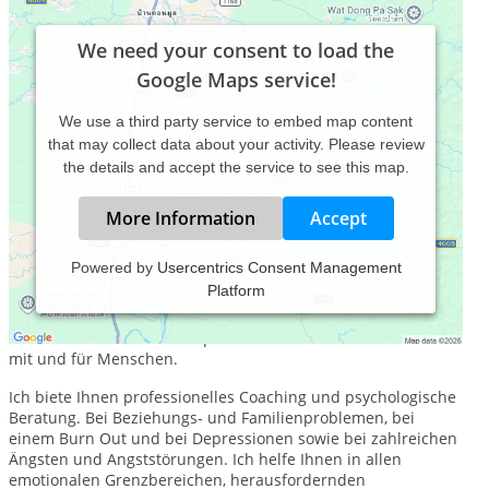
We need your consent to load the
Google Maps service!
We use a third party service to embed map content
that may collect data about your activity. Please review
the details and accept the service to see this map.
More Information
Accept
Powered by
Usercentrics Consent Management
Platform
Seit rund 25 Jahren arbeite ich als diplomierter
Systemanalytiker, Persönlichkeitstrainer und systemischer
Berater und Familientherapeut beratend und unterstützend
mit und für Menschen.
Ich biete Ihnen professionelles Coaching und psychologische
Beratung. Bei Beziehungs- und Familienproblemen, bei
einem Burn Out und bei Depressionen sowie bei zahlreichen
Ängsten und Angststörungen. Ich helfe Ihnen in allen
emotionalen Grenzbereichen, herausfordernden