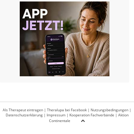
Als Therapeut eintragen
|
Theralupa bei Facebook
|
Nutzungsbedingungen
|
Datenschutzerklärung
|
Impressum
|
Kooperation Fachverbände
|
Aktion
Continentale