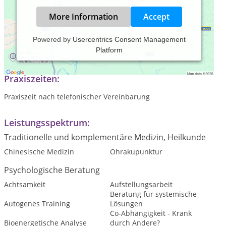
More Information
Accept
Powered by
Usercentrics Consent Management
Platform
Psychologische Beratung, Coaching, EMDR
Praxiszeiten:
Praxiszeit nach telefonischer Vereinbarung
Leistungsspektrum:
Traditionelle und komplementäre Medizin, Heilkunde
Chinesische Medizin
Ohrakupunktur
Psychologische Beratung
Achtsamkeit
Aufstellungsarbeit
Beratung für systemische
Autogenes Training
Lösungen
Co-Abhängigkeit - Krank
Bioenergetische Analyse
durch Andere?