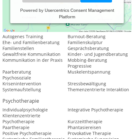
Powered by
Usercentrics Consent Management
Platform
Leistungsspektrum:
Psychologische Beratung
Autogenes Training
Burnout-Beratung
Ehe- und Familienberatung
Familienskulptur
Familienstellen
Gesprächsberatung
Gewaltfreie Kommunikation
Kinder- und Jugendberatung
Kommunikation in der Praxis
Mobbing-Beratung
Progressive
Paarberatung
Muskelentspannung
Psychosoziale
Krisenintervention
Stressbewältigung
Systemaufstellung
Themenzentrierte Interaktion
Psychotherapie
Individualpsychologie
Integrative Psychotherapie
Klientenzentrierte
Psychotherapie
Kurzzeittherapie
Paartherapie
Phantasiereisen
Positive Psychotherapie
Provokative Therapie