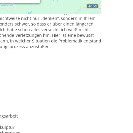
mit einem Kompass zur Klärung Ihres Anliegens. Es
ssystem und die hier herrschenden „Spielregeln“.
e Problematik für Sie durchsichtiger machen und
Sichtweise nicht nur „denken“, sondern in Ihrem
onders schwer, so dass er über einen längeren
h habe schon alles versucht, ich weiß nicht,
hende Verletzungen hin. Hier ist eine bewusst
kann, in welcher Situation die Problematik entstand
lungsprozess anzustoßen.
ngsarbeit
kulptur
sberatung