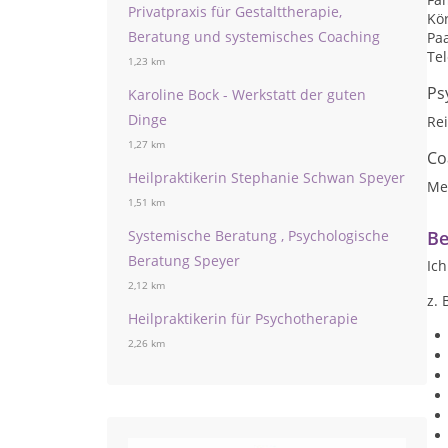
Privatpraxis für Gestalttherapie,
Kö
Beratung und systemisches Coaching
Pa
Te
1,23 km
Ps
Karoline Bock - Werkstatt der guten
Dinge
Re
1,27 km
Co
Heilpraktikerin Stephanie Schwan Speyer
Me
1,51 km
Systemische Beratung , Psychologische
Be
Beratung Speyer
Ich
2,12 km
z. 
Heilpraktikerin für Psychotherapie
2,26 km