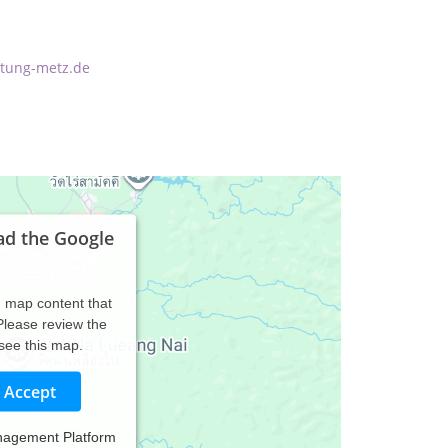
tung-metz.de
ad the Google
d map content that
 Please review the
 see this map.
Accept
nagement Platform