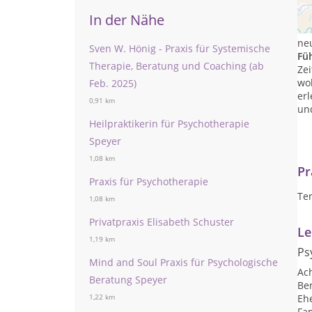
Du
erl
In der Nähe
Of
neu
Sven W. Hönig - Praxis für Systemische
Fü
Therapie, Beratung und Coaching (ab
Zei
wo
Feb. 2025)
er
0,91 km
un
Heilpraktikerin für Psychotherapie
Speyer
1,08 km
Pr
Praxis für Psychotherapie
Te
1,08 km
Privatpraxis Elisabeth Schuster
Le
1,19 km
Ps
Mind and Soul Praxis für Psychologische
Ac
Beratung Speyer
Be
Eh
1,22 km
Fam