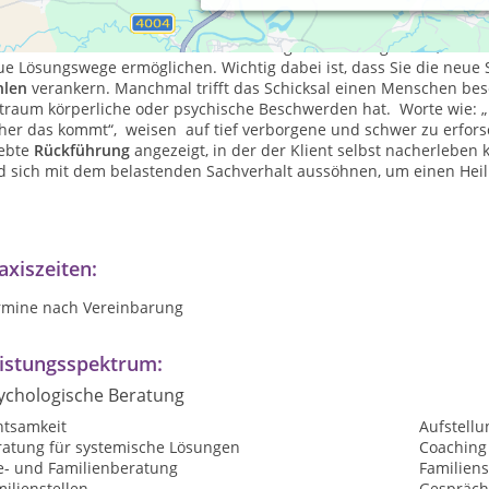
rch die Arbeit mit dem
Systemischen Konzept
, führe ich Sie wie 
aubt Ihnen einen distanzierten Blick auf Ihr Familien- oder Beruf
t werden hier Verhaltens- und Handlungsweisen aufgedeckt, die di
e Lösungswege ermöglichen. Wichtig dabei ist, dass Sie die neue 
hlen
verankern. Manchmal trifft das Schicksal einen Menschen bes
traum körperliche oder psychische Beschwerden hat. Worte wie: „Ic
her das kommt“, weisen auf tief verborgene und schwer zu erforsc
lebte
Rückführung
angezeigt, in der der Klient selbst nacherleben 
d sich mit dem belastenden Sachverhalt aussöhnen, um einen Hei
axiszeiten:
rmine nach Vereinbarung
istungsspektrum:
ychologische Beratung
htsamkeit
Aufstellu
ratung für systemische Lösungen
Coaching
e- und Familienberatung
Familiens
ilienstellen
Gespräch