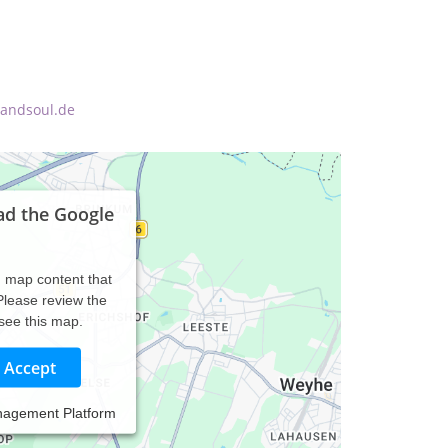
dandsoul.de
ad the Google
d map content that
 Please review the
 see this map.
Accept
nagement Platform