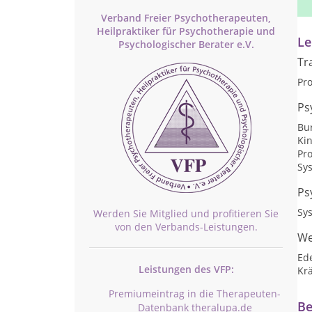
Te
Verband Freier Psychotherapeuten,
Heilpraktiker für Psychotherapie und
Le
Psychologischer Berater e.V.
Tr
Pr
Ps
Bu
Ki
Pr
Sy
Ps
Sy
Werden Sie Mitglied und profitieren Sie
von den Verbands-Leistungen.
We
Ed
Leistungen des VFP:
Kr
Premiumeintrag in die Therapeuten-
Be
Datenbank theralupa.de