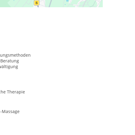
nungsmethoden
Beratung
wältigung
che Therapie
e-Massage