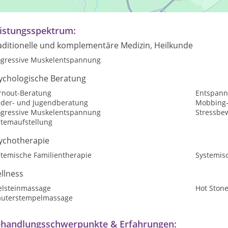
rmine nach Vereinbarung.
istungsspektrum:
aditionelle und komplementäre Medizin, Heilkunde
ogressive Muskelentspannung
ychologische Beratung
rnout-Beratung
Entspan
nder- und Jugendberatung
Mobbing-
ogressive Muskelentspannung
Stressbe
stemaufstellung
ychotherapie
stemische Familientherapie
Systemis
llness
elsteinmassage
Hot Ston
äuterstempelmassage
handlungsschwerpunkte & Erfahrungen: