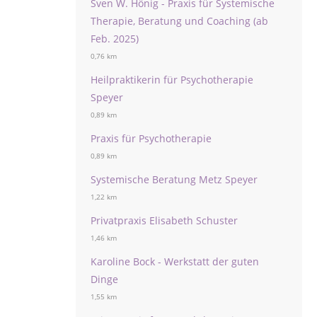
Sven W. Hönig - Praxis für Systemische
Therapie, Beratung und Coaching (ab
Feb. 2025)
0,76 km
Heilpraktikerin für Psychotherapie
Speyer
0,89 km
Praxis für Psychotherapie
0,89 km
Systemische Beratung Metz Speyer
1,22 km
Privatpraxis Elisabeth Schuster
1,46 km
Karoline Bock - Werkstatt der guten
Dinge
1,55 km