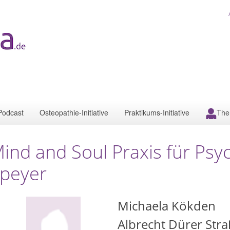
Podcast
Osteopathie-Initiative
Praktikums-Initiative
The
ind and Soul Praxis für Psy
peyer
Michaela Kökden
Albrecht Dürer Stra