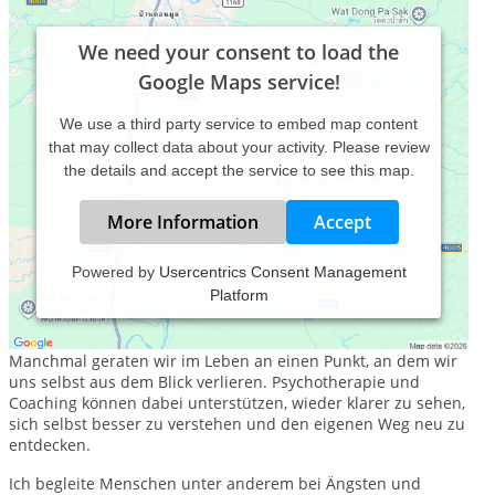
We need your consent to load the
Google Maps service!
We use a third party service to embed map content
that may collect data about your activity. Please review
the details and accept the service to see this map.
More Information
Accept
Powered by
Usercentrics Consent Management
Platform
Klarer sehen. Sich selbst besser verstehen. Den eigenen Weg
neu entdecken.
Manchmal geraten wir im Leben an einen Punkt, an dem wir
uns selbst aus dem Blick verlieren. Psychotherapie und
Coaching können dabei unterstützen, wieder klarer zu sehen,
sich selbst besser zu verstehen und den eigenen Weg neu zu
entdecken.
Ich begleite Menschen unter anderem bei Ängsten und