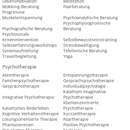
Lebensmotivation
Meditation
Mobbing-Beratung
Paarberatung
Progressive
Muskelentspannung
Psychoanalytische Beratung
Psychophysiognomische
Psychografische Beratung
Beratung
Psychosoziale
Krisenintervention
Selbstbewusstseinstraining
Selbsterfahrungsworkshops
Stressbewältigung
Systemaufstellung
Telefonische Beratung
Trauerbegleitung
Yoga
Psychotherapie
Atemtherapie
Entspannungstherapie
Familienpsychotherapie
Gesprächspsychotherapie
Gesprächstherapie
Individualpsychologie
Katathym-Imaginative
Integrative Psychotherapie
Psychotherapie
Klientenzentrierte
Katathymes Bilderleben
Psychotherapie
Kognitive Verhaltenstherapie
Kurzzeittherapie
Lösungsorientierte Therapie
Paartherapie
Phantasiereisen
Positive Psychotherapie