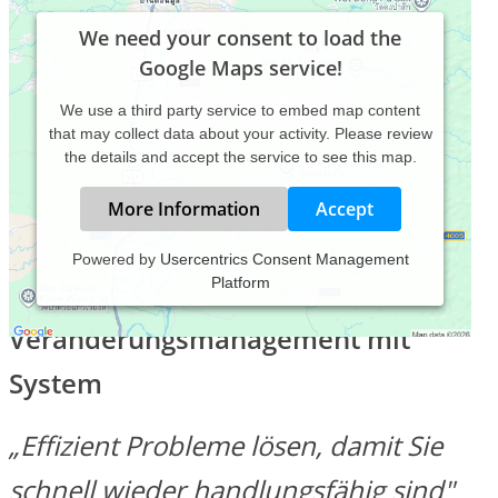
We need your consent to load the
Google Maps service!
We use a third party service to embed map content
that may collect data about your activity. Please review
the details and accept the service to see this map.
More Information
Accept
Powered by
Usercentrics Consent Management
Platform
Stephan Greve Coaching und psychologische Beratung
Veränderungsmanagement mit
System
„Effizient Probleme lösen, damit Sie
schnell wieder handlungsfähig sind"