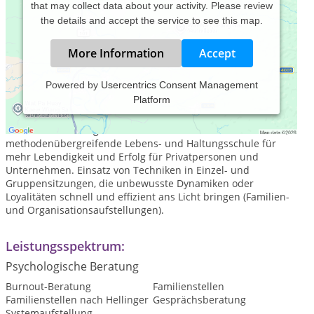
that may collect data about your activity. Please review
the details and accept the service to see this map.
More Information
Accept
Powered by
Usercentrics Consent Management
Platform
Sorge dich nicht, liebe! Diplom-Psychologin Henriette Stephan
bietet systemische Beratung, Coaching und
Familienaufstellungen in München Neuhausen. Universelle,
methodenübergreifende Lebens- und Haltungsschule für
mehr Lebendigkeit und Erfolg für Privatpersonen und
Unternehmen. Einsatz von Techniken in Einzel- und
Gruppensitzungen, die unbewusste Dynamiken oder
Loyalitäten schnell und effizient ans Licht bringen (Familien-
und Organisationsaufstellungen).
Leistungsspektrum:
Psychologische Beratung
Burnout-Beratung
Familienstellen
Familienstellen nach Hellinger
Gesprächsberatung
Systemaufstellung