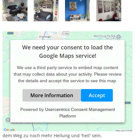
We need your consent to load the
Google Maps service!
We use a third party service to embed map content
that may collect data about your activity. Please review
the details and accept the service to see this map.
More Information
Accept
Powered by
Usercentrics Consent Management
Platform
Neben naturheilkundlichen Angeboten, arbeite ich auf der
Seelenebee, tiefenpsychologisch und spirituell.
Mit all den Lebensthemen, unterstütze ich meine Klientin auf
dem Weg zu noch mehr Heilung und 'heil' sein.