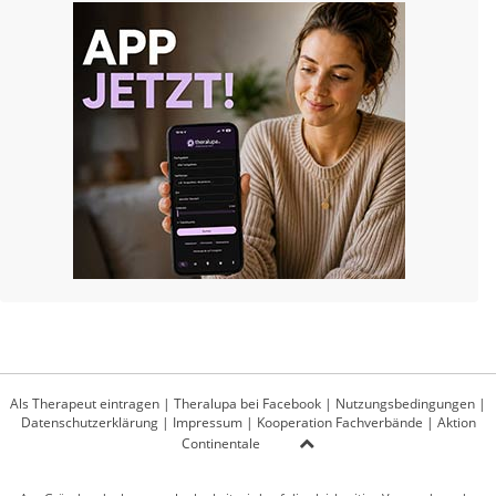
Als Therapeut eintragen
|
Theralupa bei Facebook
|
Nutzungsbedingungen
|
Datenschutzerklärung
|
Impressum
|
Kooperation Fachverbände
|
Aktion
Continentale