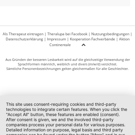
Als Therapeut eintragen
|
Theralupa bei Facebook
|
Nutzungsbedingungen
|
Datenschutzerklärung
|
Impressum
|
Kooperation Fachverbände
|
Aktion
Continentale
Aus Gründen der besseren Lesbarkeit wird auf die gleichzeitige Verwendung der
Sprachformen männlich, weiblich und divers (m/w/d) verzichtet.
Sämtliche Personenbezeichnungen gelten gleichermaßen für alle Geschlechter.
This site uses consent-requiring cookies and third-party
technologies to integrate certain features. When you click the
"Accept All" button, these features are enabled (consent).
After consent is given, we and the involved third-party
companies process your personal data for various purposes.
Detailed information on purpose, legal basis and third party
companies can be found under the button "More" and in our