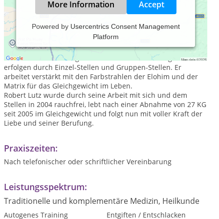
More Information
Accept
Powered by
Usercentrics Consent Management
Platform
Robert Lutz arbeitet seit 2001 als systemischer
Aufstellungsleiter für das Leben, für die Gesundheit und für
Unternehmen und Organisationen. Seine Beratungen
erfolgen durch Einzel-Stellen und Gruppen-Stellen. Er
arbeitet verstärkt mit den Farbstrahlen der Elohim und der
Matrix für das Gleichgewicht im Leben.
Robert Lutz wurde durch seine Arbeit mit sich und dem
Stellen in 2004 rauchfrei, lebt nach einer Abnahme von 27 KG
seit 2005 im Gleichgewicht und folgt nun mit voller Kraft der
Liebe und seiner Berufung.
Praxiszeiten:
Nach telefonischer oder schriftlicher Vereinbarung
Leistungsspektrum:
Traditionelle und komplementäre Medizin, Heilkunde
Autogenes Training
Entgiften / Entschlacken