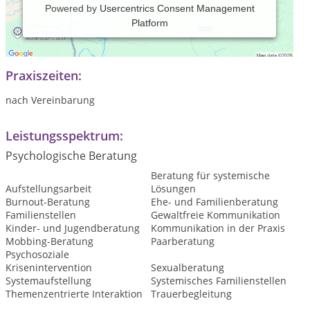
Powered by
Usercentrics Consent Management
Platform
Ich biete Beratung und Therapie für Einzelpersonen, Paare
und Familien an.
Praxiszeiten:
nach Vereinbarung
Leistungsspektrum:
Psychologische Beratung
Beratung für systemische
Aufstellungsarbeit
Lösungen
Burnout-Beratung
Ehe- und Familienberatung
Familienstellen
Gewaltfreie Kommunikation
Kinder- und Jugendberatung
Kommunikation in der Praxis
Mobbing-Beratung
Paarberatung
Psychosoziale
Krisenintervention
Sexualberatung
Systemaufstellung
Systemisches Familienstellen
Themenzentrierte Interaktion
Trauerbegleitung