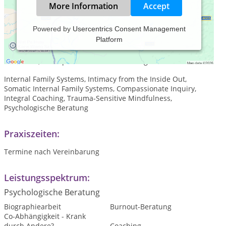
More Information
Accept
Powered by
Usercentrics Consent Management
Platform
Online Sitzungen weltweit auf Deutsch, Englisch und
Französisch via Zoom-Meeting, Ganzheitlich, Trauma-
Informiert, Einzelpersonen und Beziehungen
Internal Family Systems, Intimacy from the Inside Out,
Somatic Internal Family Systems, Compassionate Inquiry,
Integral Coaching, Trauma-Sensitive Mindfulness,
Psychologische Beratung
Praxiszeiten:
Termine nach Vereinbarung
Leistungsspektrum:
Psychologische Beratung
Biographiearbeit
Burnout-Beratung
Co-Abhängigkeit - Krank
durch Andere?
Coaching