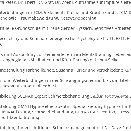
ta Petek, Dr. Ebert, Dr. Graf, Dr. Zoebl, Aufnahme zur Impfkreisleit
iterbildungen in TCM, 5 Elemente Küche und Kräuterkunde, TCM Di
ychologie, Traumabewältigung, Netzwerkcoaching
rituelle Grundschule mit Irene Gerber, Lyssach, Sensitives Arbeiten
ecoaching und Seminare energetische Psychologie EFT, TT, BSFF, Em
A
s und Ausbildung zur Seminarleiterin im Mentaltraining, Leben au
ckingbegleiter (Meditation und Rückführung) mit Ilona Selke
undschulung Farbheilkunde, Susanna Furrer und verschiedene Kurs
s- und Weiterbildungen in der Schwingungsmedizin bis zum Titel d
ychosomatik und Biofeedback
sbildung SCENAR Expert Schmerzbehandlung
S
elbst
K
ontrollierte
sbildung OMNI Hypnosetherapeutin, Spezialisierung Hypnose für
auma-Auflösung, Schmerzbehandlung, Burn-out-Prevention, Stre
Sport-Mentaltraining
rtbildung fortgeschrittenes Schmerzmanagement mit Dr. Dave Fred