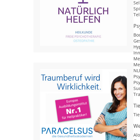
Sel
Sp
Te
Ps
Bo
Ge
Hy
In
Me
Me
NL
Ps
Ps
Su
Tr
Ti
Ti
We
Alo