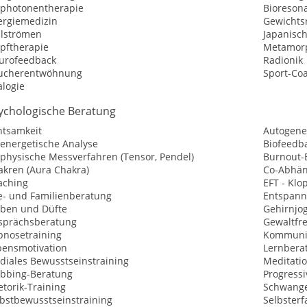
ophotonentherapie
Bioreson
ergiemedizin
Gewichtsr
ilströmen
Japanisc
opftherapie
Metamorp
urofeedback
Radionik
ucherentwöhnung
Sport-Co
alogie
ychologische Beratung
htsamkeit
Autogene
oenergetische Analyse
Biofeedb
ophysische Messverfahren (Tensor, Pendel)
Burnout-
akren (Aura Chakra)
Co-Abhän
aching
EFT - Kl
e- und Familienberatung
Entspan
rben und Düfte
Gehirnjo
sprächsberatung
Gewaltfr
pnosetraining
Kommunik
bensmotivation
Lernbera
diales Bewusstseinstraining
Meditati
bbing-Beratung
Progress
torik-Training
Schwange
lbstbewusstseinstraining
Selbster