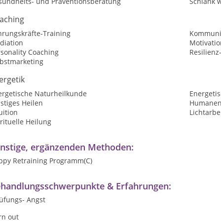
sundheits- und Präventionsberatung
Schlank 
aching
hrungskräfte-Training
Kommunik
diation
Motivatio
sonality Coaching
Resilienz
lbstmarketing
ergetik
ergetische Naturheilkunde
Energeti
stiges Heilen
Humanene
uition
Lichtarbe
rituelle Heilung
nstige, ergänzenden Methoden:
ppy Retraining Programm(C)
handlungsschwerpunkte & Erfahrungen:
rüfungs- Angst
rn out