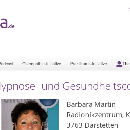
Podcast
Osteopathie-Initiative
Praktikums-Initiative
The
ypnose- und Gesundheitsco
Barbara Martin
Radionikzentrum, K
3763
Därstetten