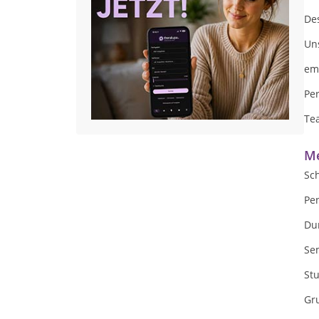
De
Un
em
Per
Te
Me
Sc
Pe
Du
Sem
St
Gru