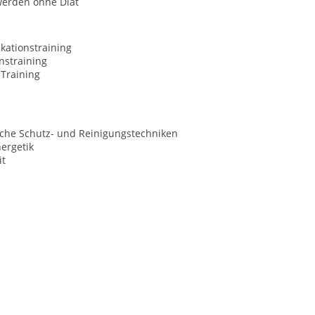
werden ohne Diät
ationstraining
nstraining
-Training
sche Schutz- und Reinigungstechniken
rgetik
it