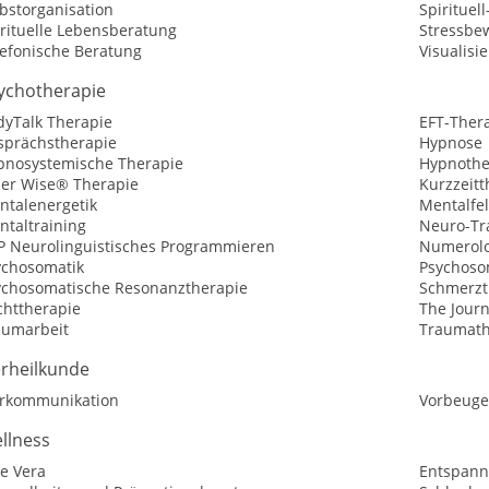
bstorganisation
Spirituel
irituelle Lebensberatung
Stressbe
lefonische Beratung
Visualisi
ychotherapie
dyTalk Therapie
EFT-Ther
sprächstherapie
Hypnose
pnosystemische Therapie
Hypnothe
ner Wise® Therapie
Kurzzeitt
ntalenergetik
Mentalfe
ntaltraining
Neuro-Tr
P Neurolinguistisches Programmieren
Numerolo
ychosomatik
Psychoso
ychosomatische Resonanztherapie
Schmerzt
chttherapie
The Jour
aumarbeit
Traumath
erheilkunde
erkommunikation
Vorbeuge
llness
e Vera
Entspann