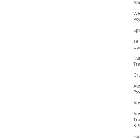
Ani
We
Ps
Spi
Tel
US
Kur
Tra
Gr
Au
Ps
Au
Au
Tr
& 
Fo