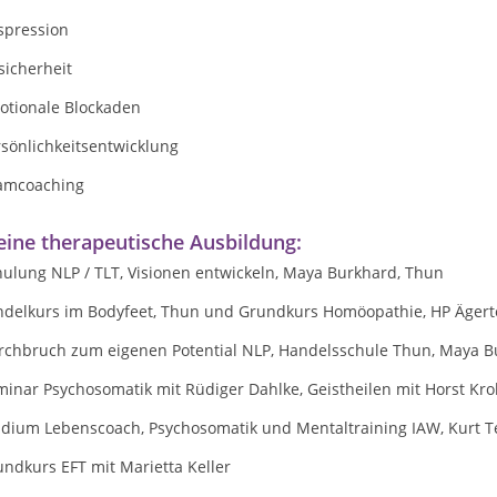
spression
sicherheit
otionale Blockaden
sönlichkeitsentwicklung
amcoaching
ine therapeutische Ausbildung:
hulung NLP / TLT, Visionen entwickeln, Maya Burkhard, Thun
ndelkurs im Bodyfeet, Thun und Grundkurs Homöopathie, HP Ägerte
rchbruch zum eigenen Potential NLP, Handelsschule Thun, Maya B
inar Psychosomatik mit Rüdiger Dahlke, Geistheilen mit Horst Kro
udium Lebenscoach, Psychosomatik und Mentaltraining IAW, Kurt 
ndkurs EFT mit Marietta Keller