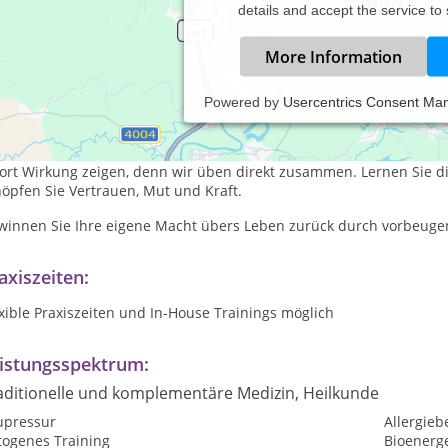
details and accept the service to
More Information
Powered by
Usercentrics Consent Ma
echen Sie die negativen Muster, lösen Sie Stress-Symptome und k
ugen Sie wirksam Burn out, Panikzuständen und Depression vor. Si
fort Wirkung zeigen, denn wir üben direkt zusammen. Lernen Sie 
öpfen Sie Vertrauen, Mut und Kraft.
winnen Sie Ihre eigene Macht übers Leben zurück durch vorbeuge
axiszeiten:
xible Praxiszeiten und In-House Trainings möglich
istungsspektrum:
aditionelle und komplementäre Medizin, Heilkunde
upressur
Allergie
togenes Training
Bioenerge