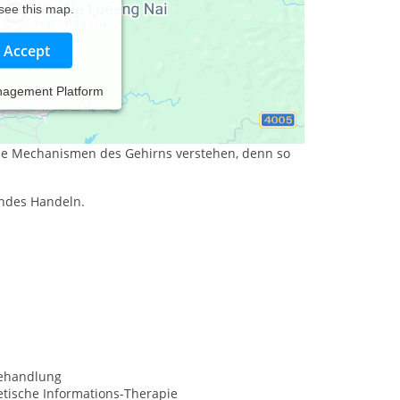
 see this map.
Accept
nagement Platform
rankmachende Gefühle auf.
e spüren wie verblüffend einfache Techniken
die Mechanismen des Gehirns verstehen, denn so
ndes Handeln.
behandlung
tische Informations-Therapie