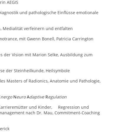
erin AEGIS
agnostik und pathologische Einflüsse emotionale
, Medialität verfeinern und entfalten
otrance, mit Gwenn Bonell, Patricia Carrington
s der Vision mit Marion Selke, Ausbildung zum
e der Steinheilkunde, Heilsymbole
es Masters of Radionics, Anatomie und Pathologie,
E
nergo
N
euro
A
daptive
R
egulation
 Karrieremütter und Kinder, Regression und
ssmanagement nach Dr. Mau, Commitment-Coaching
erick