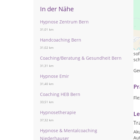
In der Nähe
Hypnose Zentrum Bern
31,01 km
Br
Handcoaching Bern
Be
31,02 km
so
Coaching/Beratung & Gesundheit Bern
sch
31,31 km
Ge
Hypnose Emir
31,40 km
Pr
Coaching HEB Bern
Fle
33,51 km
Hypnosetherapie
Le
37,32 km
Tr
Hypnose & Mentalcoaching
Ak
Au
Niederhauser