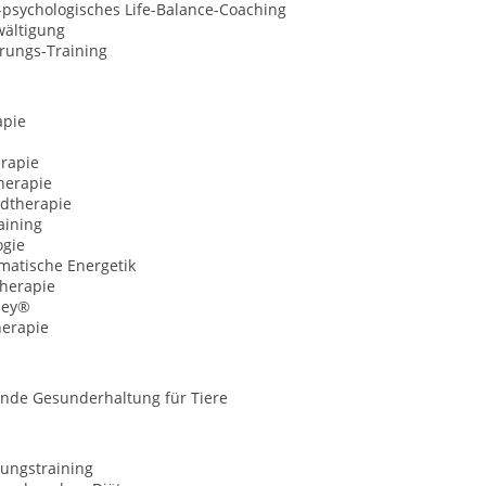
l-psychologisches Life-Balance-Coaching
wältigung
erungs-Training
apie
rapie
herapie
ldtherapie
aining
gie
matische Energetik
herapie
ney®
erapie
nde Gesunderhaltung für Tiere
ungstraining