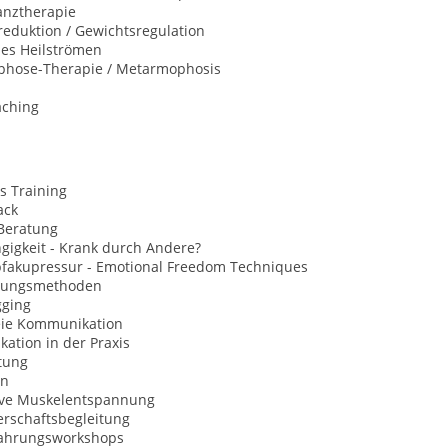
anztherapie
eduktion / Gewichtsregulation
hes Heilströmen
hose-Therapie / Metarmophosis
aching
s Training
ack
Beratung
gigkeit - Krank durch Andere?
opfakupressur - Emotional Freedom Techniques
nungsmethoden
gging
eie Kommunikation
ation in der Praxis
tung
on
ive Muskelentspannung
rschaftsbegleitung
fahrungsworkshops