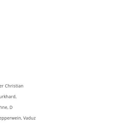
r Christian
urkhard,
hne, D
Tepperwein, Vaduz