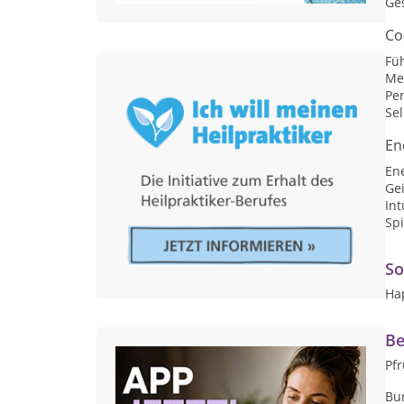
Ge
Co
Fü
Me
Per
Se
En
En
Gei
Int
Spi
So
Ha
Be
Pf
Bu