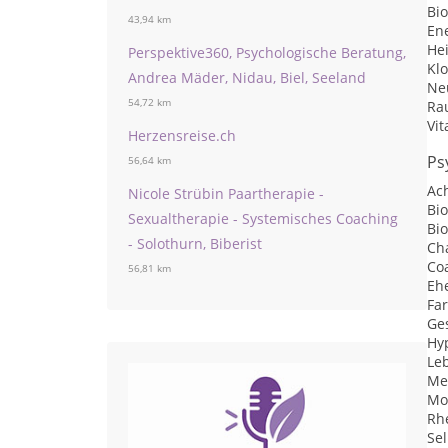
Bi
43,94 km
En
He
Perspektive360, Psychologische Beratung,
Kl
Andrea Mäder, Nidau, Biel, Seeland
Ne
54,72 km
Ra
Vit
Herzensreise.ch
Ps
56,64 km
Ac
Nicole Strübin Paartherapie -
Bi
Sexualtherapie - Systemisches Coaching
Bi
- Solothurn, Biberist
Ch
Co
56,81 km
Eh
Fa
Ge
Hy
Le
Me
Mo
Rhe
Se