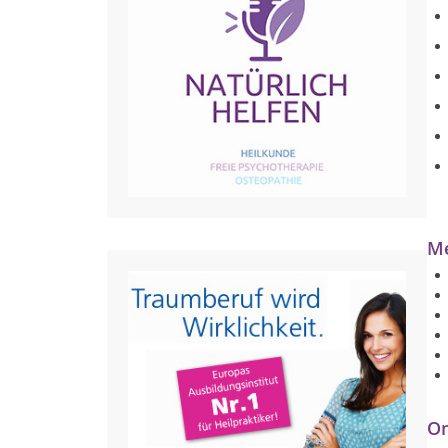
Me
On