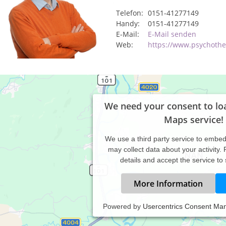
Telefon:
0151-41277149
Handy:
0151-41277149
E-Mail:
E-Mail senden
Web:
https://www.psychoth
We need your consent to lo
Maps service!
We use a third party service to embe
may collect data about your activity.
details and accept the service to
More Information
Powered by
Usercentrics Consent Ma
 Heilpraktiker für Psychotherapie biete ich in meiner Praxis in P
 Lebens- oder Ehekrise, Depression, Ängste, Essstörung oder Er