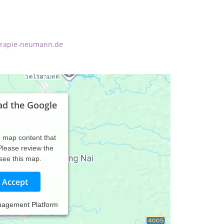
erapie-neumann.de
ad the Google
d map content that
 Please review the
 see this map.
Accept
nagement Platform
aderborn ganz unterschiedliche Therapieformen an.
müdungszustände – unzählige Lebensumstände,