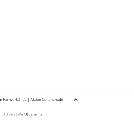
on Fachverbände
|
Aktion Continentale
d divers (m/w/d) verzichtet.