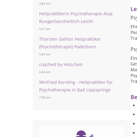
3,84 km
Le
Heilpraktikerin Psychotherapie Anja
Ps
Runge/Ganzheitlich Leicht
Eh
5,61 km
Pa
Tr
Thorsten Gehlen Heilpraktiker
(Psychotherapie) Paderborn
Ps
5,69 km
Es
Ge
coached by Hoischen
Ma
6,64 km
Ps
Tr
Winfried Kersting - Heilpraktiker für
Psychotherapie in Bad Lippspringe
Be
7,90 km