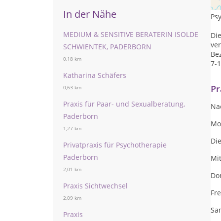
Be
In der Nähe
Ps
MEDIUM & SENSITIVE BERATERIN ISOLDE
Di
ver
SCHWIENTEK, PADERBORN
Bez
0,18 km
7-1
Katharina Schäfers
Pr
0,63 km
Praxis für Paar- und Sexualberatung,
Na
Paderborn
Mon
1,27 km
Die
Privatpraxis für Psychotherapie
Paderborn
Mit
2,01 km
Don
Praxis Sichtwechsel
Fre
2,09 km
Sam
Praxis