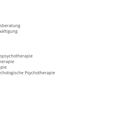
sberatung
wältigung
spsychotherapie
herapie
apie
ychologische Psychotherapie