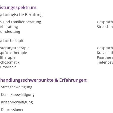
istungsspektrum:
ychologische Beratung
e- und Familienberatung
Gespräch
arberatung
Stressbe
aumdeutung
ychotherapie
sstörungstherapie
Gespräch
sprächstherapie
Kurzzeitt
ltherapie
Paarther
ychosomatik
Tiefenps
aumarbeit
handlungsschwerpunkte & Erfahrungen:
Stressbewältigung
Konfliktbewältigung
Krisenbewältigung
Depressionen