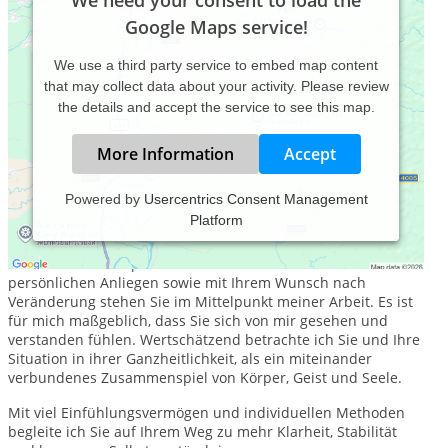
We need your consent to load the
Google Maps service!
We use a third party service to embed map content
that may collect data about your activity. Please review
the details and accept the service to see this map.
More Information
Accept
Powered by
Usercentrics Consent Management
Platform
Ob Sie als Einzelperson im Rahmen einer Psychotherapie
oder als Paar in Zusammenhang mit einer Paartherapie
meine Hilfe in Anspruch nehmen – mit Ihren Nöten und
persönlichen Anliegen sowie mit Ihrem Wunsch nach
Veränderung stehen Sie im Mittelpunkt meiner Arbeit. Es ist
für mich maßgeblich, dass Sie sich von mir gesehen und
verstanden fühlen. Wertschätzend betrachte ich Sie und Ihre
Situation in ihrer Ganzheitlichkeit, als ein miteinander
verbundenes Zusammenspiel von Körper, Geist und Seele.
Mit viel Einfühlungsvermögen und individuellen Methoden
begleite ich Sie auf Ihrem Weg zu mehr Klarheit, Stabilität