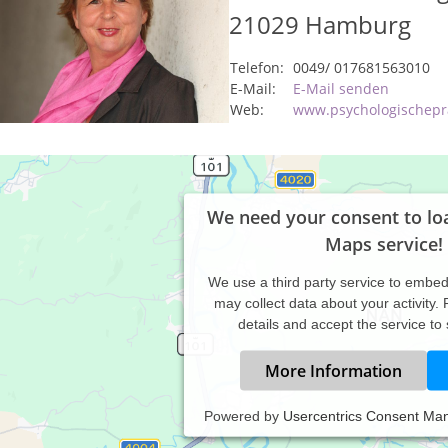
21029
Hamburg
Telefon:
0049/ 017681563010
E-Mail:
E-Mail senden
Web:
www.psychologischepr
We need your consent to lo
Maps service!
We use a third party service to embe
may collect data about your activity.
details and accept the service to
More Information
Powered by
Usercentrics Consent Ma
temische Praxis für Psychotherapie, Beratung coaching für Einzeln