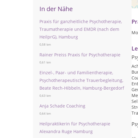
sc
In der Nähe
Pr
Praxis für ganzheitliche Psychotherapie,
Traumatherapie und EMDR (nach dem
Mon
HeilprG), Hamburg
0,58 km
Le
Rainer Preiss Praxis für Psychotherapie
Ps
0,61 km
Ac
Bu
Einzel-, Paar- und Familientherapie,
Co
Psychotherapeutische Trauerbegleitung,
En
Beate Rech-Hibbeln, Hamburg-Bergedorf
Ge
Me
0,63 km
Se
Anja Schade Coaching
St
Tr
0,64 km
Ps
Heilpraktikerin für Psychotherapie
Alexandra Ruge Hamburg