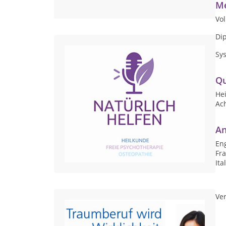
Me
Vol
Di
Sy
Qu
Hei
Ach
An
Eng
Fr
Ita
Ver