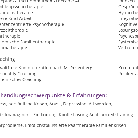
zeptanz- und Commitment-Therapie ACT
Johnson
milienpsychotherapie
Gespräch
sprächstherapie
Hypnothe
ere Kind Arbeit
Integrati
entenzentrierte Psychotherapie
Kognitive
zzeittherapie
Lösungsor
artherapie
Psychoso
stemische Familientherapie
Systemis
aumatherapie
Verhalte
aching
waltfreie Kommunikation nach M. Rosenberg
Kommunik
sonality Coaching
Resilienz
stemisches Coaching
handlungsschwerpunkte & Erfahrungen:
ess, persönliche Krisen, Angst, Depression, Alt werden,
bstmanagment, Zielfindung, Konfliktlösung Achtsamkeitstraining
arprobleme, Emotionsfokussierte Paartherapie Familienkrisen