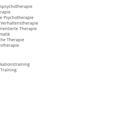
spsychotherapie
rapie
ve Psychotherapie
 Verhaltenstherapie
ientierte Therapie
matik
che Therapie
nstherapie
ationstraining
-Training