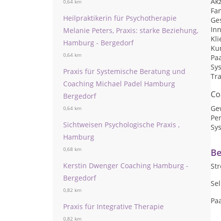
Ak
0,64 km
Fa
Heilpraktikerin für Psychotherapie
Ge
Inn
Melanie Peters, Praxis: starke Beziehung,
Kli
Hamburg - Bergedorf
Kur
0,64 km
Pa
Sy
Praxis für Systemische Beratung und
Tr
Coaching Michael Padel Hamburg
Co
Bergedorf
Ge
0,64 km
Per
Sichtweisen Psychologische Praxis ,
Sy
Hamburg
0,68 km
Be
Kerstin Dwenger Coaching Hamburg -
Str
Bergedorf
Sel
0,82 km
Pa
Praxis für Integrative Therapie
0,82 km