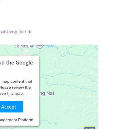
axisbergedorf.de
ad the Google
d map content that
 Please review the
 see this map.
Accept
nagement Platform
e, Paare, Familien