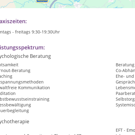
hnelle Termine, einfühlsame Therapie, wirksame Methoden, trans
axiszeiten:
tags - freitags 9:30-19:30Uhr
istungsspektrum:
ychologische Beratung
htsamkeit
Beratung
rnout-Beratung
Co-Abhän
aching
Ehe- und
tspannungsmethoden
Gespräch
waltfreie Kommunikation
Lebensmo
ditation
Paarbera
lbstbewusstseinstraining
Selbstorg
ressbewältigung
Systemisc
auerbegleitung
ychotherapie
EFT - Emo