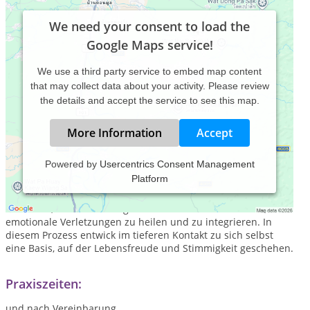
We need your consent to load the
Google Maps service!
We use a third party service to embed map content
that may collect data about your activity. Please review
the details and accept the service to see this map.
More Information
Accept
Powered by
Usercentrics Consent Management
Platform
Mein ganzheitlicher Arbeitsansatz ist darauf ausgerichtet,
Fähigkeiten und Ressourcen bewusst zu machen und zu
aktivieren, um Blockierungen zu erkennen und zu lösen,
emotionale Verletzungen zu heilen und zu integrieren. In
diesem Prozess entwick im tieferen Kontakt zu sich selbst
eine Basis, auf der Lebensfreude und Stimmigkeit geschehen.
Praxiszeiten:
und nach Vereinbarung