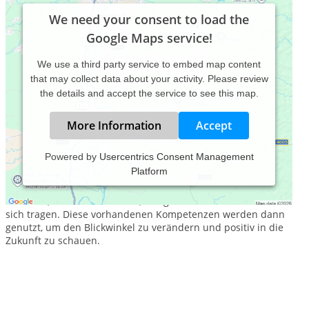
We need your consent to load the
Google Maps service!
We use a third party service to embed map content
that may collect data about your activity. Please review
the details and accept the service to see this map.
More Information
Accept
Powered by
Usercentrics Consent Management
Platform
Im Mittelpunkt meiner Tätigkeit als Heilpraktikerin für
Psychotherapie stehen meine Klienten mit Ihrem Anliegen
und dem, was Sie an Stärken, Fähigkeiten und Ressourcen in
sich tragen. Diese vorhandenen Kompetenzen werden dann
genutzt, um den Blickwinkel zu verändern und positiv in die
Zukunft zu schauen.